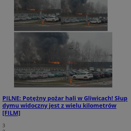
PILNE: Potężny pożar hali w Gliwicach! Słup
dymu widoczny jest z wielu kilometrów
[FILM]
3