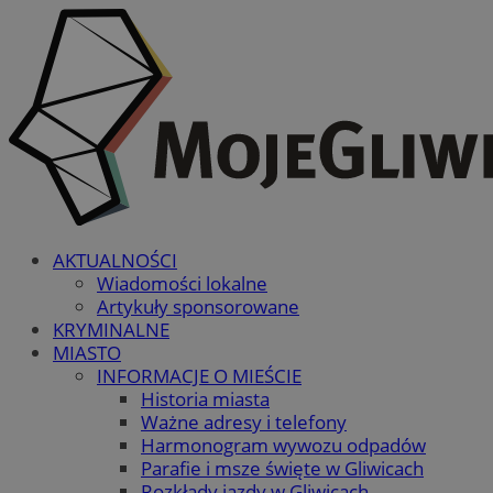
AKTUALNOŚCI
Wiadomości lokalne
Artykuły sponsorowane
KRYMINALNE
MIASTO
INFORMACJE O MIEŚCIE
Historia miasta
Ważne adresy i telefony
Harmonogram wywozu odpadów
Parafie i msze święte w Gliwicach
Rozkłady jazdy w Gliwicach