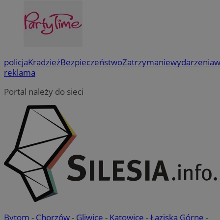
policja
Kradzież
Bezpieczeństwo
Zatrzymanie
wydarzenia
w
reklama
Portal należy do sieci
Bytom
-
Chorzów
-
Gliwice
-
Katowice
-
Łaziska Górne
-