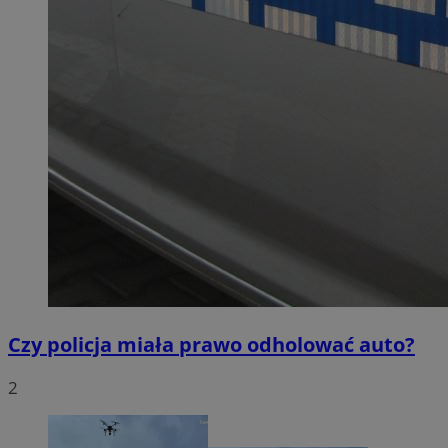
Czy policja miała prawo odholować auto?
2