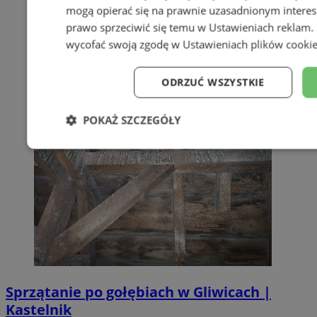
mogą opierać się na prawnie uzasadnionym interes
prawo sprzeciwić się temu w
Ustawieniach reklam
.
wycofać swoją zgodę w
Ustawieniach plików cooki
ODRZUĆ WSZYSTKIE
POKAŻ SZCZEGÓŁY
Niezbędne
Wydajność
Targe
Niesklasyfikowane
Sprzątanie po gołębiach w Gliwicach |
Kastelnik
Niezbędne
Wydajność
Targetowanie
Funkcj