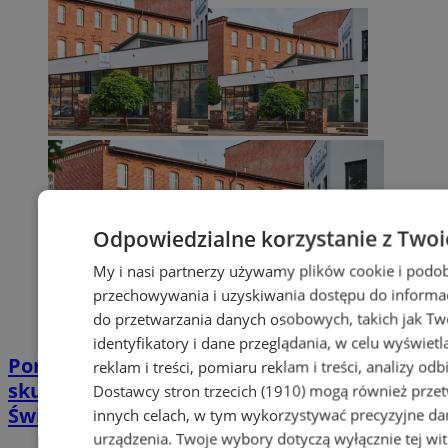
Odpowiedzialne korzystanie z Twoi
My i nasi partnerzy używamy plików cookie i podob
przechowywania i uzyskiwania dostępu do informac
do przetwarzania danych osobowych, takich jak Twó
identyfikatory i dane przeglądania, w celu wyświet
Poradnia leczenia ran przewlekłych -
reklam i treści, pomiaru reklam i treści, analizy od
skuteczna terapia trudno gojących się ran |
Dostawcy stron trzecich (1910)
mogą również przetw
Świętochłowice
innych celach, w tym wykorzystywać precyzyjne dan
urządzenia. Twoje wybory dotyczą wyłącznie tej wi