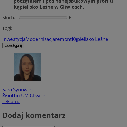
początkiem lipca na fejsbukowym profilu
Kąpielisko Leśne w Gliwicach.
Słuchaj
⏵︎
Tagi:
Inwestycja
Modernizacja
remont
Kąpielisko Leśne
Udostępnij
Sara Synowiec
Źródło:
UM Gliwice
reklama
Dodaj komentarz