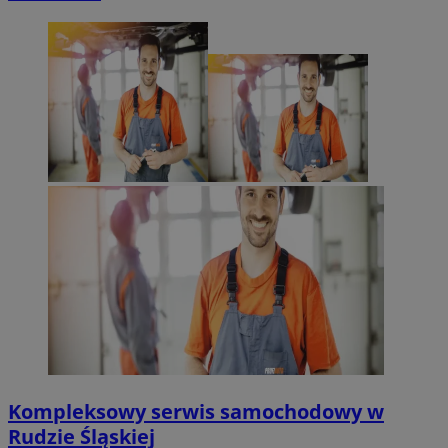
Niezbędne pliki cookie umożliwiają korzystanie z podstawowych fun
logowanie użytkownika i zarządzanie kontem. Bez niezbędnych p
korzystać ze strony internetowej.
Provider
/
Okres
Nazwa
Domena
przechowywan
SessID
mojegliwice.pl
1 rok
QeSessID
mojegliwice.pl
1 rok
MvSessID
mojegliwice.pl
1 rok
msToken
.tiktok.com
1 tydzień 3 dn
VISITOR_PRIVACY_METADATA
5 miesięcy 4
YouTube
tygodnie
.youtube.com
Kompleksowy serwis samochodowy w
Rudzie Śląskiej