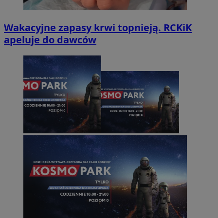
Wakacyjne zapasy krwi topnieją. RCKiK
apeluje do dawców