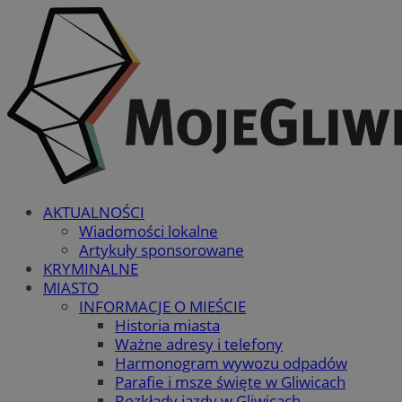
AKTUALNOŚCI
Wiadomości lokalne
Artykuły sponsorowane
KRYMINALNE
MIASTO
INFORMACJE O MIEŚCIE
Historia miasta
Ważne adresy i telefony
Harmonogram wywozu odpadów
Parafie i msze święte w Gliwicach
Rozkłady jazdy w Gliwicach