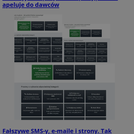
apeluje do dawców
Fałszywe SMS-y, e-maile i strony. Tak