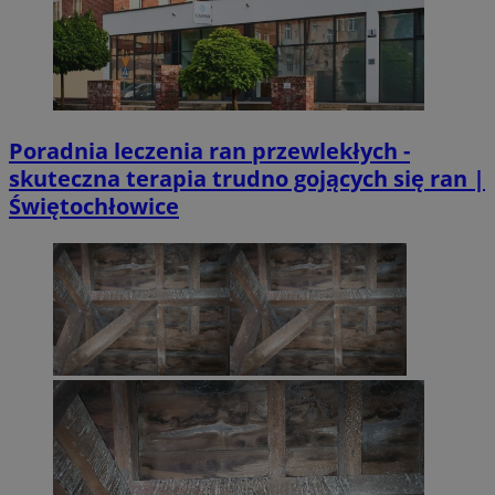
Poradnia leczenia ran przewlekłych -
skuteczna terapia trudno gojących się ran |
Świętochłowice