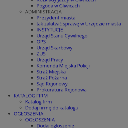
Pogoda w Gliwicach
ADMINISTRACJA
Prezydent miasta
Jak załatwić sprawę w Urzędzie miasta
INSTYTUCJE
Urząd Stanu Cywilnego
OPS
Urząd Skarbowy
ZUS
Urząd Pracy
Komenda Miejska Policji
Straż Miejska
Straż Pożarna
Sąd Rejonowy
Prokuratura Rejonowa
KATALOG FIRM
Katalog firm
Dodaj firmę do katalogu
OGŁOSZENIA
OGŁOSZENIA
Dodaj ogłoszenie