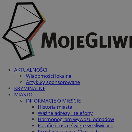
AKTUALNOŚCI
Wiadomości lokalne
Artykuły sponsorowane
KRYMINALNE
MIASTO
INFORMACJE O MIEŚCIE
Historia miasta
Ważne adresy i telefony
Harmonogram wywozu odpadów
Parafie i msze święte w Gliwicach
Rozkłady jazdy w Gliwicach