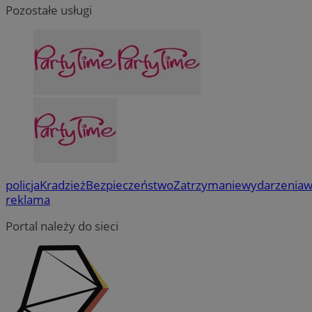
Pozostałe usługi
policja
Kradzież
Bezpieczeństwo
Zatrzymanie
wydarzenia
w
reklama
Portal należy do sieci