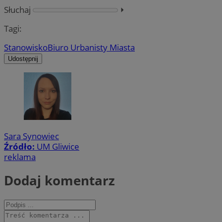
Słuchaj
⏵︎
Tagi:
Stanowisko
Biuro Urbanisty Miasta
Udostępnij
Sara Synowiec
Źródło:
UM Gliwice
reklama
Dodaj komentarz