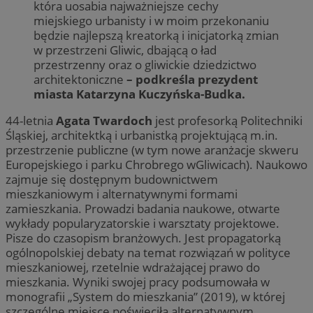
która uosabia najważniejsze cechy
miejskiego urbanisty i w moim przekonaniu
będzie najlepszą kreatorką i inicjatorką zmian
w przestrzeni Gliwic, dbającą o ład
przestrzenny oraz o gliwickie dziedzictwo
architektoniczne
– podkreśla prezydent
miasta Katarzyna Kuczyńska-Budka.
44-letnia
Agata Twardoch
jest profesorką Politechniki
Śląskiej, architektką i urbanistką projektującą m.in.
przestrzenie publiczne (w tym nowe aranżacje skweru
Europejskiego i parku Chrobrego wGliwicach). Naukowo
zajmuje się dostępnym budownictwem
mieszkaniowym i alternatywnymi formami
zamieszkania. Prowadzi badania naukowe, otwarte
wykłady popularyzatorskie i warsztaty projektowe.
Pisze do czasopism branżowych. Jest propagatorką
ogólnopolskiej debaty na temat rozwiązań w polityce
mieszkaniowej, rzetelnie wdrażającej prawo do
mieszkania. Wyniki swojej pracy podsumowała w
monografii „System do mieszkania” (2019), w której
szczególne miejsce poświęciła alternatywnym