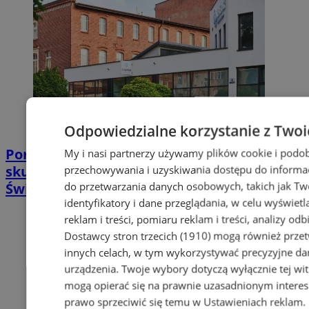
Odpowiedzialne korzystanie z Twoi
Poradnia leczenia ran przewlekłych -
My i nasi partnerzy używamy plików cookie i podob
skuteczna terapia trudno gojących się ran |
przechowywania i uzyskiwania dostępu do informac
do przetwarzania danych osobowych, takich jak Twó
Świętochłowice
identyfikatory i dane przeglądania, w celu wyświet
reklam i treści, pomiaru reklam i treści, analizy od
Dostawcy stron trzecich (1910)
mogą również przetw
innych celach, w tym wykorzystywać precyzyjne dan
urządzenia. Twoje wybory dotyczą wyłącznie tej wi
mogą opierać się na prawnie uzasadnionym interes
prawo sprzeciwić się temu w
Ustawieniach reklam
.