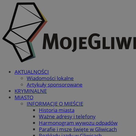
AKTUALNOŚCI
Wiadomości lokalne
Artykuły sponsorowane
KRYMINALNE
MIASTO
INFORMACJE O MIEŚCIE
Historia miasta
Ważne adresy i telefony
Harmonogram wywozu odpadów
Parafie i msze święte w Gliwicach
Rozkłady jazdy w Gliwicach