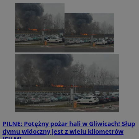
PILNE: Potężny pożar hali w Gliwicach! Słup
dymu widoczny jest z wielu kilometrów