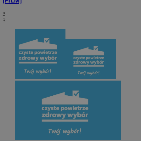
[FILM]
3
3