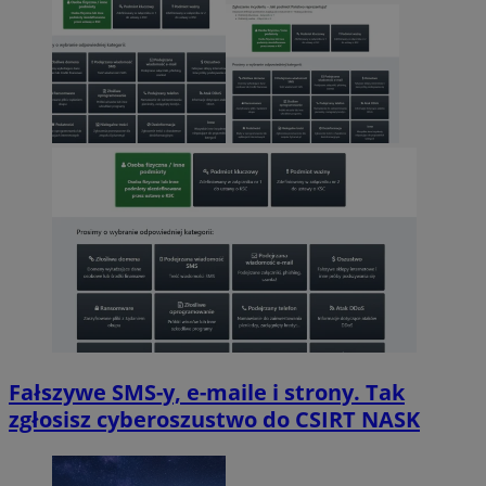
Fałszywe SMS-y, e-maile i strony. Tak
zgłosisz cyberoszustwo do CSIRT NASK