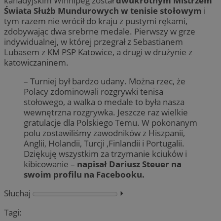
kanadyjskim Winnipeg został
dwukrotnym Mistrzem
Świata Służb Mundurowych w tenisie stołowym
i
tym razem nie wrócił do kraju z pustymi rękami,
zdobywając dwa srebrne medale. Pierwszy w grze
indywidualnej, w której przegrał z Sebastianem
Lubasem z KM PSP Katowice, a drugi w drużynie z
katowiczaninem.
– Turniej był bardzo udany. Można rzec, że
Polacy zdominowali rozgrywki tenisa
stołowego, a walka o medale to była nasza
wewnętrzna rozgrywka. Jeszcze raz wielkie
gratulacje dla Polskiego Temu. W pokonanym
polu zostawiliśmy zawodników z Hiszpanii,
Anglii, Holandii, Turcji ,Finlandii i Portugalii.
Dziękuję wszystkim za trzymanie kciuków i
kibicowanie –
napisał Dariusz Steuer na
swoim profilu na Facebooku.
Słuchaj
⏵︎
Tagi: