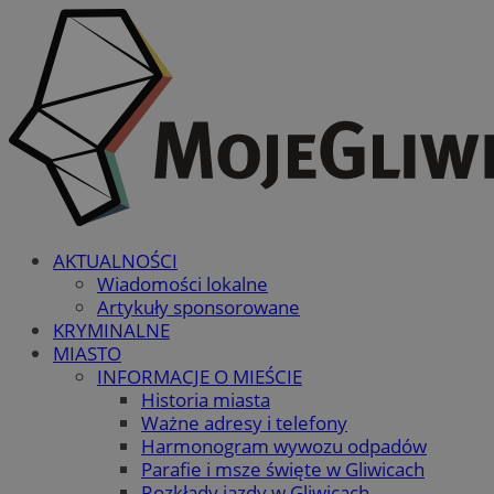
AKTUALNOŚCI
Wiadomości lokalne
Artykuły sponsorowane
KRYMINALNE
MIASTO
INFORMACJE O MIEŚCIE
Historia miasta
Ważne adresy i telefony
Harmonogram wywozu odpadów
Parafie i msze święte w Gliwicach
Rozkłady jazdy w Gliwicach