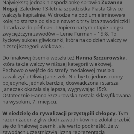
Największą jednak niespodziankę sprawiła
Zuzanna
Nogaj
. Zaledwie 13-letnia szpadzistka Piasta Gliwice
walczyła kapitalnie. W drodze na podium eliminowała
kolejno starsze od siebie nawet o trzy lata zawodniczki i
dotarła aż do półfinału. Dopiero na tym etapie uległa
zwyciężczyni zawodów – Lenie Furman – 15:8. To
życiowy sukces gliwiczanki, która na co dzień walczy w
niższej kategorii wiekowej.
Do finałowej ósemki weszła też
Hanna Szczurowska
,
która także walczy w niższej kategorii wiekowej.
Pechowo o wejście do strefy medalowej musiała
zawalczyć z Oliwią Janeczek. Nie był to jednostronny
pojedynek, jednak bardziej doświadczona i starsza
Janeczek okazała się lepsza, wygrywając 15:9.
Ostatecznie Hanna Szczurowska została sklasyfikowana
na wysokim, 7. miejscu.
W niedzielę do rywalizacji przystąpili chłopcy.
Tym
razem żaden z gliwickich zawodników nie zdołał przebić
się do finałowej ósemki, ale warto podkreślić, że w
zawodach uczestniczyła liczna reprezentacja