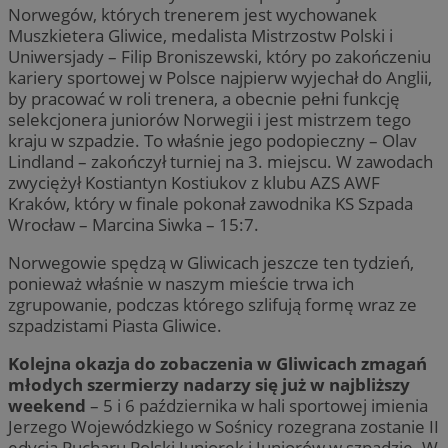
Norwegów, których trenerem jest wychowanek
Muszkietera Gliwice, medalista Mistrzostw Polski i
Uniwersjady – Filip Broniszewski, który po zakończeniu
kariery sportowej w Polsce najpierw wyjechał do Anglii,
by pracować w roli trenera, a obecnie pełni funkcję
selekcjonera juniorów Norwegii i jest mistrzem tego
kraju w szpadzie. To właśnie jego podopieczny – Olav
Lindland – zakończył turniej na 3. miejscu. W zawodach
zwyciężył Kostiantyn Kostiukov z klubu AZS AWF
Kraków, który w finale pokonał zawodnika KS Szpada
Wrocław – Marcina Siwka – 15:7.
Norwegowie spędzą w Gliwicach jeszcze ten tydzień,
ponieważ właśnie w naszym mieście trwa ich
zgrupowanie, podczas którego szlifują formę wraz ze
szpadzistami Piasta Gliwice.
Kolejna okazja do zobaczenia w Gliwicach zmagań
młodych szermierzy nadarzy się już w najbliższy
weekend
– 5 i 6 października w hali sportowej imienia
Jerzego Wojewódzkiego w Sośnicy rozegrana zostanie II
edycja Pucharu Polski Juniorek i Juniorów w szpadzie. W