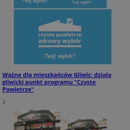
Ważne dla mieszkańców Gliwic: działa
gliwicki punkt programu "Czyste
Powietrze"
2