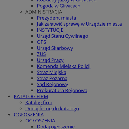
Pogoda w Gliwicach
ADMINISTRACJA
Prezydent miasta
Jak załatwić sprawę w Urzędzie miasta
INSTYTUCJE
Urząd Stanu Cywilnego
OPS
Urząd Skarbowy
ZUS
Urząd Pracy
Komenda Miejska Policji
Straż Miejska
Straż Pożarna
Sąd Rejonowy
Prokuratura Rejonowa
KATALOG FIRM
Katalog firm
Dodaj firmę do katalogu
OGŁOSZENIA
OGŁOSZENIA
Dodaj ogłoszenie