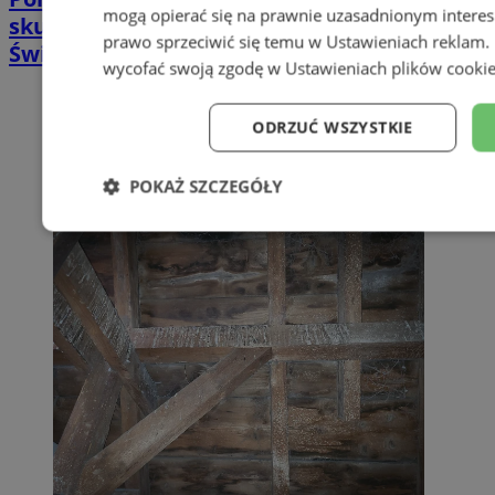
mogą opierać się na prawnie uzasadnionym interes
skuteczna terapia trudno gojących się ran |
prawo sprzeciwić się temu w
Ustawieniach reklam
.
Świętochłowice
wycofać swoją zgodę w
Ustawieniach plików cooki
ODRZUĆ WSZYSTKIE
POKAŻ SZCZEGÓŁY
Niezbędne
Wydajność
Targe
Niesklasyfikowane
Niezbędne
Wydajność
Targetowanie
Funkcj