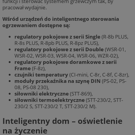
funkcji i sterować systemem grzewczym tak, by
pracował wydajnie.
Wśród urządzeń do inteligentnego sterowania
ogrzewaniem dostępne są:
regulatory pokojowe z serii Single
(R-8b PLUS,
R-8s PLUS, R-8pb PLUS, R-8pz PLUS),
regulatory pokojowe z serii Double
(WSR-01,
WSR-02, WSR-03, WSR-04, WSR-06, WZR-02),
regulatory pokojowe doramkowe z serii
Frame
(F-8z),
czujniki temperatury
(CI-mini, C-8r, C-8f, C-8zr),
moduły przekaźnika na szynę DIN
(PS-02, PS-
08, PS-08 230),
siłowniki elektryczne
(STT-869),
siłowniki termoelektryczne
(STT-230/2, STT-
230/2 S, STT-230/2 T, STT-230/2 M).
Inteligentny dom – oświetlenie
na życzenie