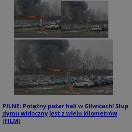
PILNE: Potężny pożar hali w Gliwicach! Słup
dymu widoczny jest z wielu kilometrów
[FILM]