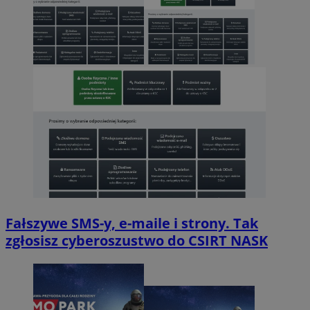
Fałszywe SMS-y, e-maile i strony. Tak
zgłosisz cyberoszustwo do CSIRT NASK