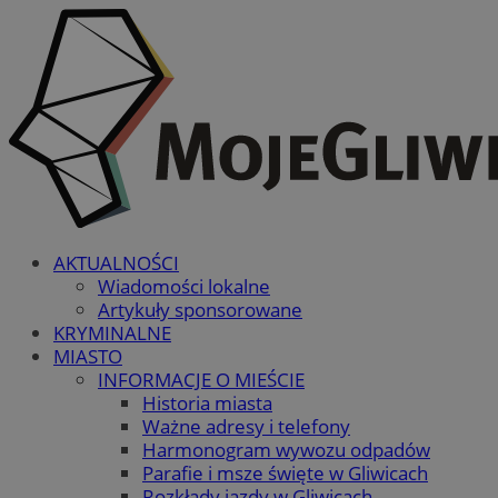
AKTUALNOŚCI
Wiadomości lokalne
Artykuły sponsorowane
KRYMINALNE
MIASTO
INFORMACJE O MIEŚCIE
Historia miasta
Ważne adresy i telefony
Harmonogram wywozu odpadów
Parafie i msze święte w Gliwicach
Rozkłady jazdy w Gliwicach