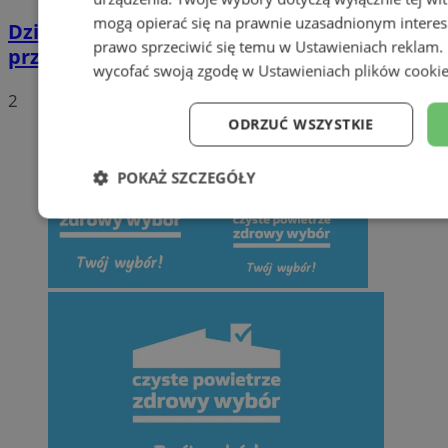
mogą opierać się na prawnie uzasadnionym interes
Dziś i jutro działania drogówki w rejonie
prawo sprzeciwić się temu w
Ustawieniach reklam
.
przejść
wycofać swoją zgodę w
Ustawieniach plików cooki
2
ODRZUĆ WSZYSTKIE
POKAŻ SZCZEGÓŁY
Niezbędne
Wydajność
Targe
Niesklasyfikowane
Niezbędne
Wydajność
Targetowanie
Funkcj