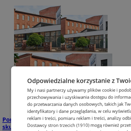
Odpowiedzialne korzystanie z Twoi
My i nasi partnerzy używamy plików cookie i podob
przechowywania i uzyskiwania dostępu do informac
do przetwarzania danych osobowych, takich jak Twó
identyfikatory i dane przeglądania, w celu wyświet
reklam i treści, pomiaru reklam i treści, analizy od
Poradnia leczenia ran przewlekłych -
Dostawcy stron trzecich (1910)
mogą również przetw
skuteczna terapia trudno gojących się ran |