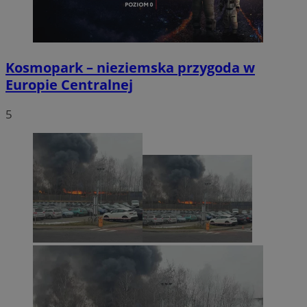
Kosmopark – nieziemska przygoda w
Europie Centralnej
5