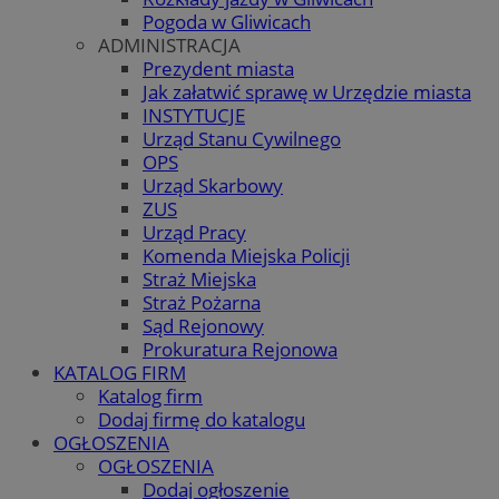
Pogoda w Gliwicach
ADMINISTRACJA
Prezydent miasta
Jak załatwić sprawę w Urzędzie miasta
INSTYTUCJE
Urząd Stanu Cywilnego
OPS
Urząd Skarbowy
ZUS
Urząd Pracy
Komenda Miejska Policji
Straż Miejska
Straż Pożarna
Sąd Rejonowy
Prokuratura Rejonowa
KATALOG FIRM
Katalog firm
Dodaj firmę do katalogu
OGŁOSZENIA
OGŁOSZENIA
Dodaj ogłoszenie