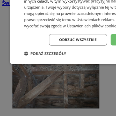
innych celach, w tym wykorzystywać precyzyjne dan
Świętochłowice
urządzenia. Twoje wybory dotyczą wyłącznie tej wi
mogą opierać się na prawnie uzasadnionym interes
prawo sprzeciwić się temu w
Ustawieniach reklam
.
wycofać swoją zgodę w
Ustawieniach plików cooki
ODRZUĆ WSZYSTKIE
POKAŻ SZCZEGÓŁY
Niezbędne
Wydajność
Targe
Niesklasyfikowane