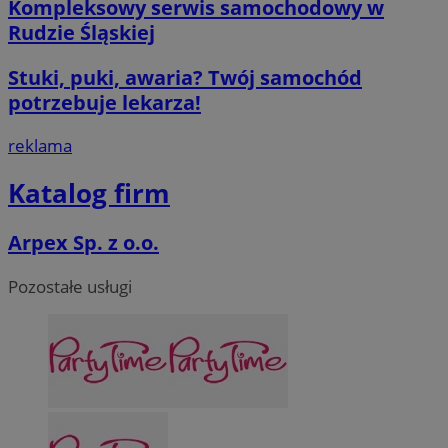
Kompleksowy serwis samochodowy w
Rudzie Śląskiej
Google Privacy Poli
Stuki, puki, awaria? Twój samochód
potrzebuje lekarza!
reklama
Katalog firm
CookieScriptConsent
4 tygodnie 2 d
CookieScript
mojegliwice.pl
Arpex Sp. z o.o.
Pozostałe usługi
Nazwa
Provider
/
Dome
Provider
/
Okres
Nazwa
Opi
Domena
Provider
/
przechowywania
Okres
Nazwa
Op
openstat_cgzhlulenbd5l261Xgit1e919facrc
.openstat.eu
Domena
przechowywania
FCCDCF
.mojegliwice.pl
1 rok
Ten 
openstat_gid
.openstat.eu
wew