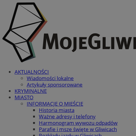
AKTUALNOŚCI
Wiadomości lokalne
Artykuły sponsorowane
KRYMINALNE
MIASTO
INFORMACJE O MIEŚCIE
Historia miasta
Ważne adresy i telefony
Harmonogram wywozu odpadów
Parafie i msze święte w Gliwicach
Rozkłady jazdy w Gliwicach