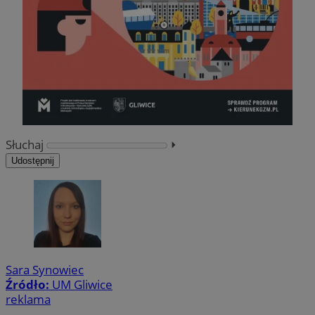
Słuchaj
⏵︎
Udostępnij
Sara Synowiec
Źródło:
UM Gliwice
reklama