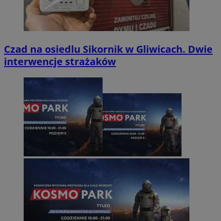
Czad na osiedlu Sikornik w Gliwicach. Dwie
interwencje strażaków