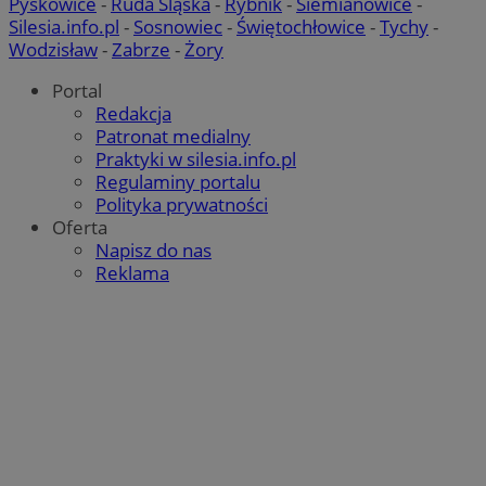
Pyskowice
-
Ruda Śląska
-
Rybnik
-
Siemianowice
-
Silesia.info.pl
-
Sosnowiec
-
Świętochłowice
-
Tychy
-
Wodzisław
-
Zabrze
-
Żory
Portal
Redakcja
Patronat medialny
Praktyki w silesia.info.pl
Regulaminy portalu
Polityka prywatności
Oferta
Napisz do nas
Reklama