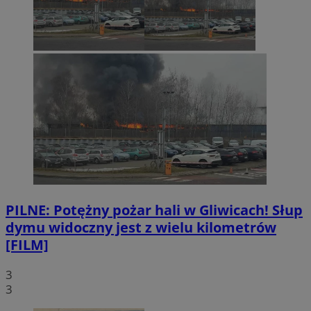
PILNE: Potężny pożar hali w Gliwicach! Słup
dymu widoczny jest z wielu kilometrów
[FILM]
3
3