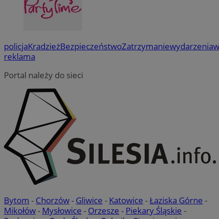
policja
Kradzież
Bezpieczeństwo
Zatrzymanie
wydarzenia
w
reklama
Portal należy do sieci
Bytom
-
Chorzów
-
Gliwice
-
Katowice
-
Łaziska Górne
-
Mikołów
-
Mysłowice
-
Orzesze
-
Piekary Śląskie
-