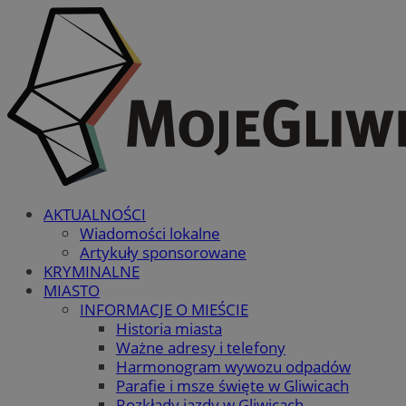
AKTUALNOŚCI
Wiadomości lokalne
Artykuły sponsorowane
KRYMINALNE
MIASTO
INFORMACJE O MIEŚCIE
Historia miasta
Ważne adresy i telefony
Harmonogram wywozu odpadów
Parafie i msze święte w Gliwicach
Rozkłady jazdy w Gliwicach