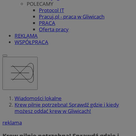
POLECAMY
Protocol IT
Pracuj.pl - praca w Gliwicach
PRACA
Oferta pracy
REKLAMA
WSPÓŁPRACA
Wiadomości lokalne
Krew pilnie potrzebna! Sprawdź gdzie i kiedy
możesz oddać krew w Gliwicach!
reklama
Krew pilnie potrzebna! Sprawdź gdzie i