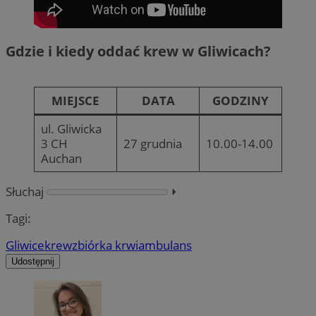
Gdzie i kiedy oddać krew w Gliwicach?
MIEJSCE
DATA
GODZINY
ul. Gliwicka
3 CH
27 grudnia
10.00-14.00
Auchan
Słuchaj
⏵︎
Tagi:
Gliwice
krew
zbiórka krwi
ambulans
Udostępnij