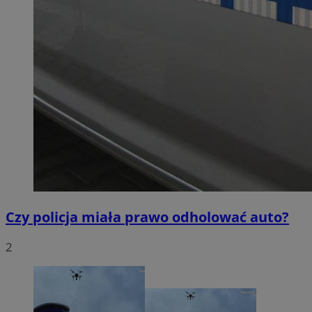
Czy policja miała prawo odholować auto?
2