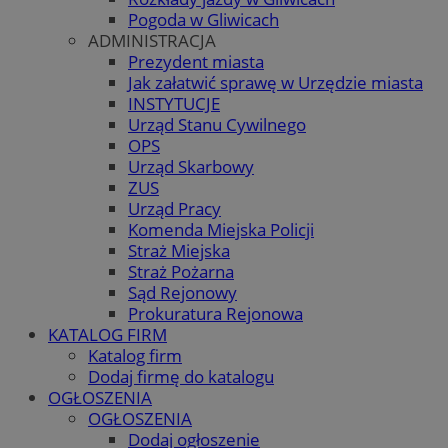
Pogoda w Gliwicach
ADMINISTRACJA
Prezydent miasta
Jak załatwić sprawę w Urzędzie miasta
INSTYTUCJE
Urząd Stanu Cywilnego
OPS
Urząd Skarbowy
ZUS
Urząd Pracy
Komenda Miejska Policji
Straż Miejska
Straż Pożarna
Sąd Rejonowy
Prokuratura Rejonowa
KATALOG FIRM
Katalog firm
Dodaj firmę do katalogu
OGŁOSZENIA
OGŁOSZENIA
Dodaj ogłoszenie