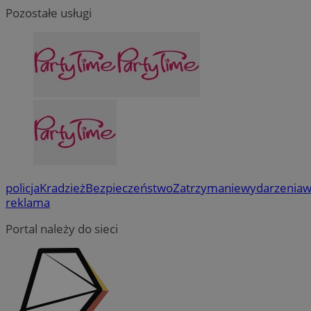
Pozostałe usługi
policja
Kradzież
Bezpieczeństwo
Zatrzymanie
wydarzenia
w
reklama
Portal należy do sieci