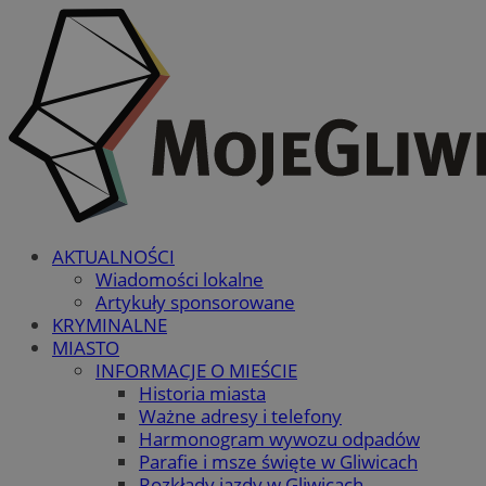
AKTUALNOŚCI
Wiadomości lokalne
Artykuły sponsorowane
KRYMINALNE
MIASTO
INFORMACJE O MIEŚCIE
Historia miasta
Ważne adresy i telefony
Harmonogram wywozu odpadów
Parafie i msze święte w Gliwicach
Rozkłady jazdy w Gliwicach