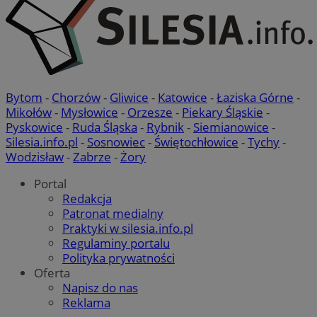
Bytom
-
Chorzów
-
Gliwice
-
Katowice
-
Łaziska Górne
-
Mikołów
-
Mysłowice
-
Orzesze
-
Piekary Śląskie
-
Pyskowice
-
Ruda Śląska
-
Rybnik
-
Siemianowice
-
Silesia.info.pl
-
Sosnowiec
-
Świętochłowice
-
Tychy
-
Wodzisław
-
Zabrze
-
Żory
Portal
Redakcja
Patronat medialny
Praktyki w silesia.info.pl
Regulaminy portalu
Polityka prywatności
Oferta
Napisz do nas
Reklama