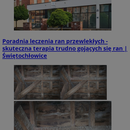
Poradnia leczenia ran przewlekłych -
skuteczna terapia trudno gojących się ran |
Świętochłowice