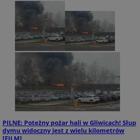
PILNE: Potężny pożar hali w Gliwicach! Słup
dymu widoczny jest z wielu kilometrów
[FILM]