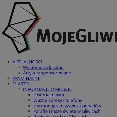
AKTUALNOŚCI
Wiadomości lokalne
Artykuły sponsorowane
KRYMINALNE
MIASTO
INFORMACJE O MIEŚCIE
Historia miasta
Ważne adresy i telefony
Harmonogram wywozu odpadów
Parafie i msze święte w Gliwicach
Rozkłady jazdy w Gliwicach