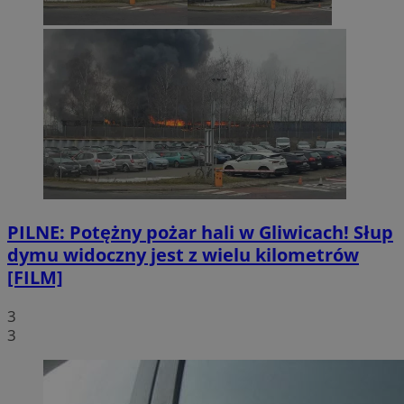
PILNE: Potężny pożar hali w Gliwicach! Słup
dymu widoczny jest z wielu kilometrów
[FILM]
3
3