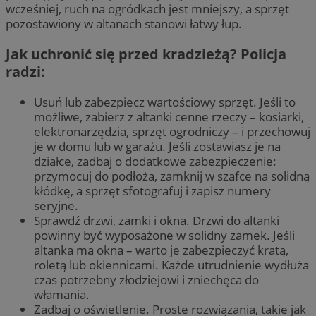
wcześniej, ruch na ogródkach jest mniejszy, a sprzęt
pozostawiony w altanach stanowi łatwy łup.
Jak uchronić się przed kradzieżą? Policja
radzi:
Usuń lub zabezpiecz wartościowy sprzęt. Jeśli to
możliwe, zabierz z altanki cenne rzeczy – kosiarki,
elektronarzędzia, sprzęt ogrodniczy – i przechowuj
je w domu lub w garażu. Jeśli zostawiasz je na
działce, zadbaj o dodatkowe zabezpieczenie:
przymocuj do podłoża, zamknij w szafce na solidną
kłódkę, a sprzęt sfotografuj i zapisz numery
seryjne.
Sprawdź drzwi, zamki i okna. Drzwi do altanki
powinny być wyposażone w solidny zamek. Jeśli
altanka ma okna – warto je zabezpieczyć kratą,
roletą lub okiennicami. Każde utrudnienie wydłuża
czas potrzebny złodziejowi i zniechęca do
włamania.
Zadbaj o oświetlenie. Proste rozwiązania, takie jak