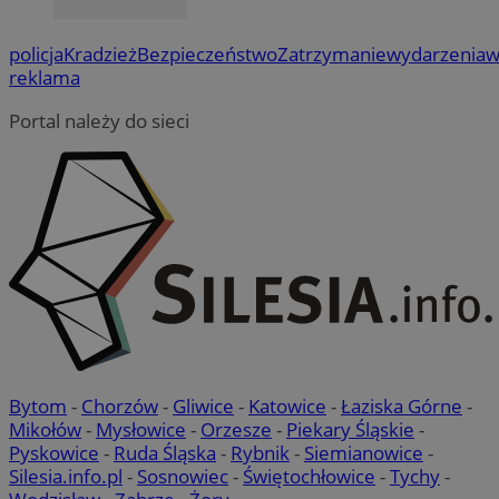
policja
Kradzież
Bezpieczeństwo
Zatrzymanie
wydarzenia
w
reklama
Portal należy do sieci
Bytom
-
Chorzów
-
Gliwice
-
Katowice
-
Łaziska Górne
-
Mikołów
-
Mysłowice
-
Orzesze
-
Piekary Śląskie
-
Pyskowice
-
Ruda Śląska
-
Rybnik
-
Siemianowice
-
Silesia.info.pl
-
Sosnowiec
-
Świętochłowice
-
Tychy
-