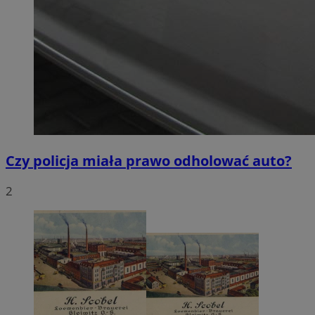
Czy policja miała prawo odholować auto?
2