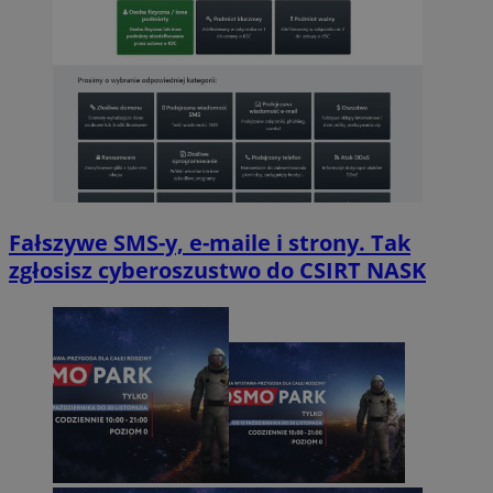
Fałszywe SMS-y, e-maile i strony. Tak
zgłosisz cyberoszustwo do CSIRT NASK