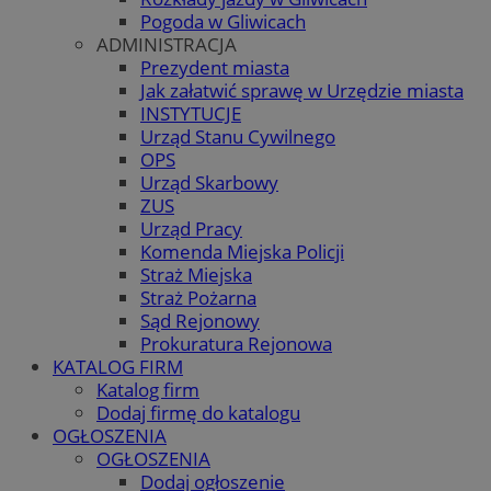
Pogoda w Gliwicach
ADMINISTRACJA
Prezydent miasta
Jak załatwić sprawę w Urzędzie miasta
INSTYTUCJE
Urząd Stanu Cywilnego
OPS
Urząd Skarbowy
ZUS
Urząd Pracy
Komenda Miejska Policji
Straż Miejska
Straż Pożarna
Sąd Rejonowy
Prokuratura Rejonowa
KATALOG FIRM
Katalog firm
Dodaj firmę do katalogu
OGŁOSZENIA
OGŁOSZENIA
Dodaj ogłoszenie