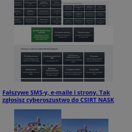
Fałszywe SMS-y, e-maile i strony. Tak
zgłosisz cyberoszustwo do CSIRT NASK