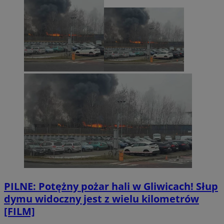
PILNE: Potężny pożar hali w Gliwicach! Słup
dymu widoczny jest z wielu kilometrów
[FILM]