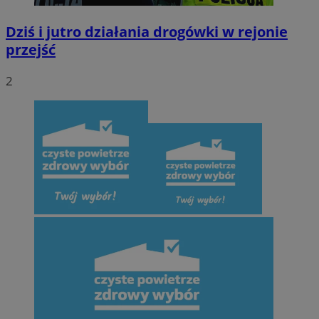
Dziś i jutro działania drogówki w rejonie
przejść
2