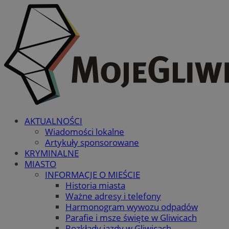
AKTUALNOŚCI
Wiadomości lokalne
Artykuły sponsorowane
KRYMINALNE
MIASTO
INFORMACJE O MIEŚCIE
Historia miasta
Ważne adresy i telefony
Harmonogram wywozu odpadów
Parafie i msze święte w Gliwicach
Rozkłady jazdy w Gliwicach