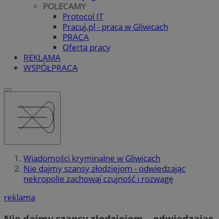
POLECAMY
Protocol IT
Pracuj.pl - praca w Gliwicach
PRACA
Oferta pracy
REKLAMA
WSPÓŁPRACA
Wiadomości kryminalne w Gliwicach
Nie dajmy szansy złodziejom - odwiedzając
nekropolie zachowaj czujność i rozwagę
reklama
Nie dajmy szansy złodziejom – odwiedzając