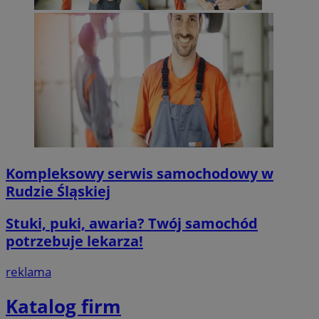
QeSessID
mojegliwice.pl
1 rok
MvSessID
mojegliwice.pl
1 rok
msToken
.tiktok.com
1 tydzień 3 dn
Kompleksowy serwis samochodowy w
VISITOR_PRIVACY_METADATA
5 miesięcy 4
YouTube
tygodnie
.youtube.com
Rudzie Śląskiej
Stuki, puki, awaria? Twój samochód
Google Privacy Poli
potrzebuje lekarza!
reklama
Katalog firm