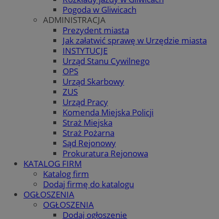
Pogoda w Gliwicach
ADMINISTRACJA
Prezydent miasta
Jak załatwić sprawę w Urzędzie miasta
INSTYTUCJE
Urząd Stanu Cywilnego
OPS
Urząd Skarbowy
ZUS
Urząd Pracy
Komenda Miejska Policji
Straż Miejska
Straż Pożarna
Sąd Rejonowy
Prokuratura Rejonowa
KATALOG FIRM
Katalog firm
Dodaj firmę do katalogu
OGŁOSZENIA
OGŁOSZENIA
Dodaj ogłoszenie