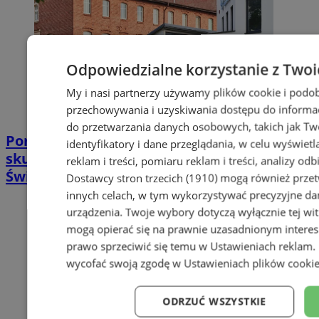
Odpowiedzialne korzystanie z Twoi
My i nasi partnerzy używamy plików cookie i podob
przechowywania i uzyskiwania dostępu do informac
do przetwarzania danych osobowych, takich jak Twó
Poradnia leczenia ran przewlekłych -
identyfikatory i dane przeglądania, w celu wyświet
skuteczna terapia trudno gojących się ran |
reklam i treści, pomiaru reklam i treści, analizy od
Świętochłowice
Dostawcy stron trzecich (1910)
mogą również przetw
innych celach, w tym wykorzystywać precyzyjne dan
urządzenia. Twoje wybory dotyczą wyłącznie tej wi
mogą opierać się na prawnie uzasadnionym interes
prawo sprzeciwić się temu w
Ustawieniach reklam
.
wycofać swoją zgodę w
Ustawieniach plików cooki
ODRZUĆ WSZYSTKIE