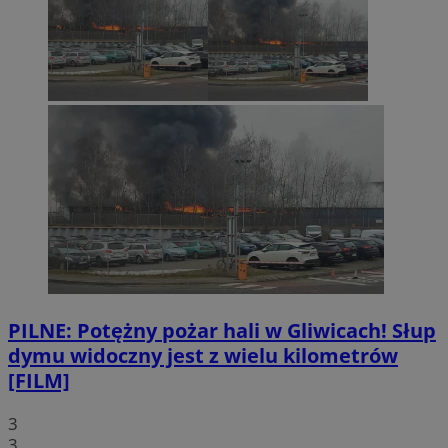
PILNE: Potężny pożar hali w Gliwicach! Słup
dymu widoczny jest z wielu kilometrów
[FILM]
3
3