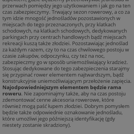
przerwach pomiędzy jego użytkowaniem i jak go na ten
czas zabezpieczymy. Trwający sezon rowerowy, a co za
tym idzie mnogość jednośladów pozostawionych w
miejscach do tego przeznaczonych, przy klatkach
schodowych, na klatkach schodowych, dedykowanych
parkingach przy centrach handlowych bądź miejscach
rekreacji kuszą także złodziei. Pozostawiając jednoślad
za każdym razem, czy to na czas chwilowego postoju w
czasie zakupów, odpoczynku, czy też na noc,
zabezpieczmy go w sposób uniemożliwiający kradzież.
Stosując dedykowane do tego zabezpieczenia starajmy
się przypinać rower elementem najtwardszym, bądź
konstrukcyjnie uniemożliwiającym przełożenie zapięcia.
Najodpowiedniejszym elementem będzie rama
roweru
. Nie zapominajmy także, aby na czas postoju
zdemontować cenne akcesoria rowerowe, które
również mogą paść łupem złodziei. Dobrym pomysłem
będzie także odpowiednie oznakowanie jednośladu,
które umożliwi jego późniejszą identyfikację (gdy
niestety zostanie skradziony).