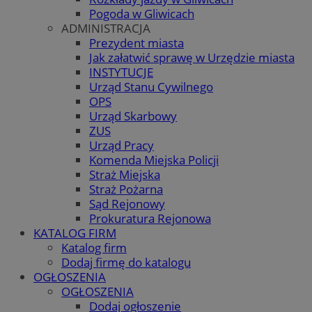
Pogoda w Gliwicach
ADMINISTRACJA
Prezydent miasta
Jak załatwić sprawę w Urzędzie miasta
INSTYTUCJE
Urząd Stanu Cywilnego
OPS
Urząd Skarbowy
ZUS
Urząd Pracy
Komenda Miejska Policji
Straż Miejska
Straż Pożarna
Sąd Rejonowy
Prokuratura Rejonowa
KATALOG FIRM
Katalog firm
Dodaj firmę do katalogu
OGŁOSZENIA
OGŁOSZENIA
Dodaj ogłoszenie