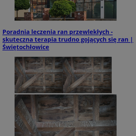
Poradnia leczenia ran przewlekłych -
skuteczna terapia trudno gojących się ran |
Świętochłowice