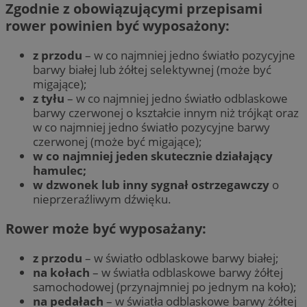
Zgodnie z obowiązującymi przepisami
rower powinien być wyposażony:
z przodu
– w co najmniej jedno światło pozycyjne
barwy białej lub żółtej selektywnej (może być
migające);
z tyłu
– w co najmniej jedno światło odblaskowe
barwy czerwonej o kształcie innym niż trójkąt oraz
w co najmniej jedno światło pozycyjne barwy
czerwonej (może być migające);
w co najmniej jeden skutecznie działający
hamulec;
w dzwonek lub inny sygnał ostrzegawczy
o
nieprzeraźliwym dźwięku.
Rower może być wyposażany:
z przodu
– w światło odblaskowe barwy białej;
na kołach
– w światła odblaskowe barwy żółtej
samochodowej (przynajmniej po jednym na koło);
na pedałach
– w światła odblaskowe barwy żółtej