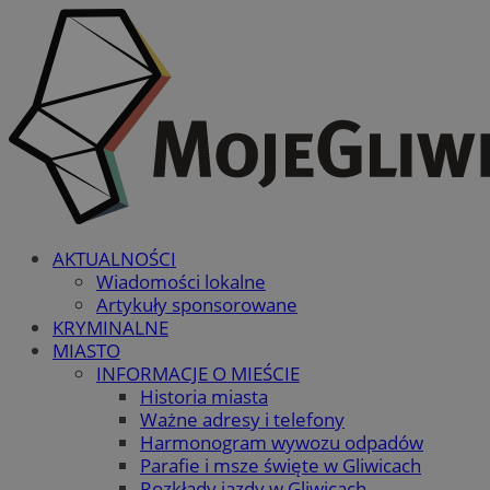
AKTUALNOŚCI
Wiadomości lokalne
Artykuły sponsorowane
KRYMINALNE
MIASTO
INFORMACJE O MIEŚCIE
Historia miasta
Ważne adresy i telefony
Harmonogram wywozu odpadów
Parafie i msze święte w Gliwicach
Rozkłady jazdy w Gliwicach