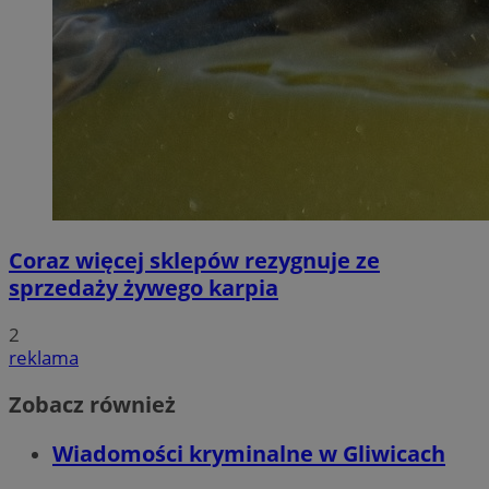
Coraz więcej sklepów rezygnuje ze
sprzedaży żywego karpia
2
reklama
Zobacz również
Wiadomości kryminalne w Gliwicach