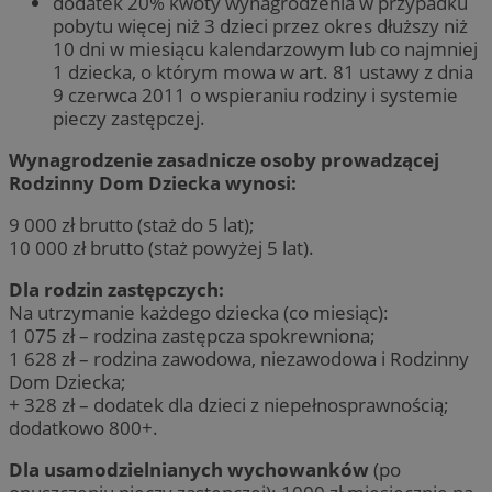
dodatek 20% kwoty wynagrodzenia w przypadku
pobytu więcej niż 3 dzieci przez okres dłuższy niż
10 dni w miesiącu kalendarzowym lub co najmniej
1 dziecka, o którym mowa w art. 81 ustawy z dnia
9 czerwca 2011 o wspieraniu rodziny i systemie
pieczy zastępczej.
Wynagrodzenie zasadnicze osoby prowadzącej
Rodzinny Dom Dziecka wynosi:
9 000 zł brutto (staż do 5 lat);
10 000 zł brutto (staż powyżej 5 lat).
Dla rodzin zastępczych:
Na utrzymanie każdego dziecka (co miesiąc):
1 075 zł – rodzina zastępcza spokrewniona;
1 628 zł – rodzina zawodowa, niezawodowa i Rodzinny
Dom Dziecka;
+ 328 zł – dodatek dla dzieci z niepełnosprawnością;
dodatkowo 800+.
Dla usamodzielnianych wychowanków
(po