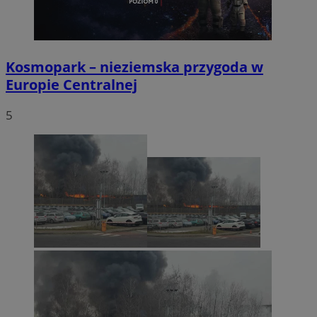
Kosmopark – nieziemska przygoda w
Europie Centralnej
5