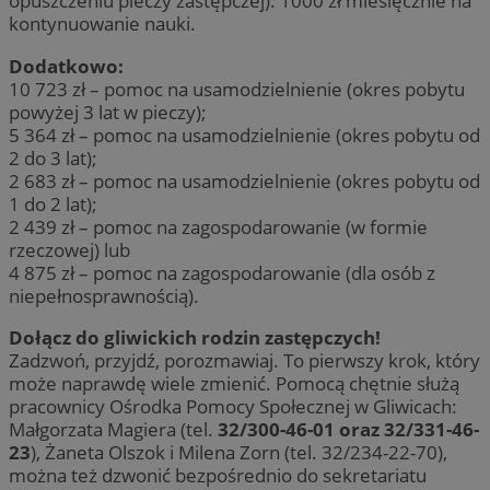
opuszczeniu pieczy zastępczej): 1000 zł miesięcznie na
kontynuowanie nauki.
Dodatkowo:
10 723 zł – pomoc na usamodzielnienie (okres pobytu
powyżej 3 lat w pieczy);
5 364 zł – pomoc na usamodzielnienie (okres pobytu od
2 do 3 lat);
2 683 zł – pomoc na usamodzielnienie (okres pobytu od
1 do 2 lat);
2 439 zł – pomoc na zagospodarowanie (w formie
rzeczowej) lub
4 875 zł – pomoc na zagospodarowanie (dla osób z
niepełnosprawnością).
Dołącz do gliwickich rodzin zastępczych!
Zadzwoń, przyjdź, porozmawiaj. To pierwszy krok, który
może naprawdę wiele zmienić. Pomocą chętnie służą
pracownicy Ośrodka Pomocy Społecznej w Gliwicach:
Małgorzata Magiera (tel.
32/300-46-01 oraz 32/331-46-
23
), Żaneta Olszok i Milena Zorn (tel. 32/234-22-70),
można też dzwonić bezpośrednio do sekretariatu