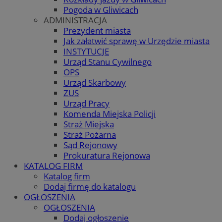
Pogoda w Gliwicach
ADMINISTRACJA
Prezydent miasta
Jak załatwić sprawę w Urzędzie miasta
INSTYTUCJE
Urząd Stanu Cywilnego
OPS
Urząd Skarbowy
ZUS
Urząd Pracy
Komenda Miejska Policji
Straż Miejska
Straż Pożarna
Sąd Rejonowy
Prokuratura Rejonowa
KATALOG FIRM
Katalog firm
Dodaj firmę do katalogu
OGŁOSZENIA
OGŁOSZENIA
Dodaj ogłoszenie