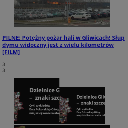
PILNE: Potężny pożar hali w Gliwicach! Słup
dymu widoczny jest z wielu kilometrów
[FILM]
3
3