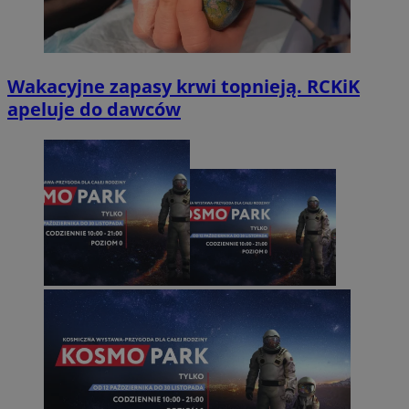
Wakacyjne zapasy krwi topnieją. RCKiK
apeluje do dawców