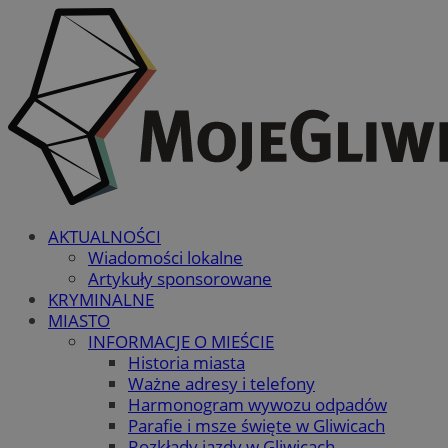
AKTUALNOŚCI
Wiadomości lokalne
Artykuły sponsorowane
KRYMINALNE
MIASTO
INFORMACJE O MIEŚCIE
Historia miasta
Ważne adresy i telefony
Harmonogram wywozu odpadów
Parafie i msze święte w Gliwicach
Rozkłady jazdy w Gliwicach