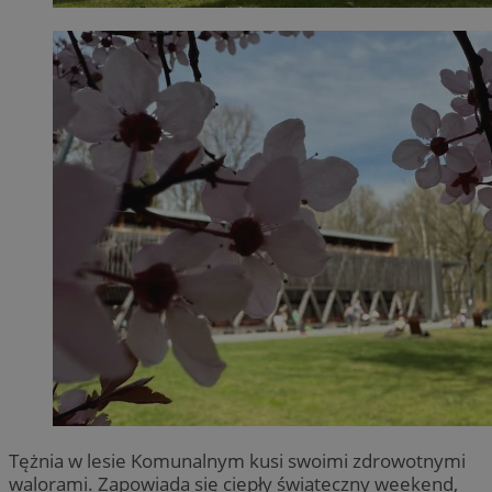
Tężnia w lesie Komunalnym kusi swoimi zdrowotnymi
walorami. Zapowiada się ciepły świąteczny weekend,