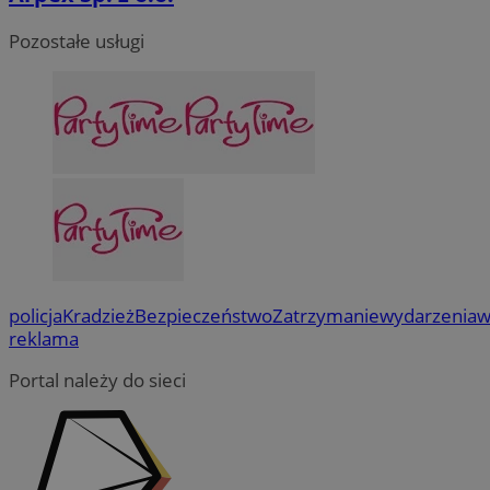
Pozostałe usługi
policja
Kradzież
Bezpieczeństwo
Zatrzymanie
wydarzenia
w
reklama
Portal należy do sieci