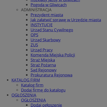
Pogoda w Gliwicach
ADMINISTRACJA
Prezydent miasta
Jak załatwić sprawę w Urzędzie miasta
INSTYTUCJE
Urząd Stanu Cywilnego
OPS
Urząd Skarbowy
ZUS
Urząd Pracy
Komenda Miejska Policji
Straż Miejska
Straż Pożarna
Sąd Rejonowy
Prokuratura Rejonowa
KATALOG FIRM
Katalog firm
Dodaj firmę do katalogu
OGŁOSZENIA
OGŁOSZENIA
Dodaj ogłoszenie