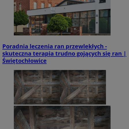
Poradnia leczenia ran przewlekłych -
skuteczna terapia trudno gojących się ran |
Świętochłowice