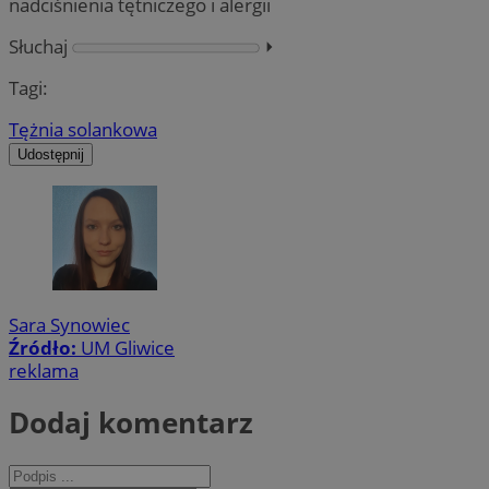
nadciśnienia tętniczego i alergii
Słuchaj
⏵︎
Tagi:
Tężnia solankowa
Udostępnij
Sara Synowiec
Źródło:
UM Gliwice
reklama
Dodaj komentarz