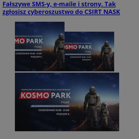
Fałszywe SMS-y, e-maile i strony. Tak
zgłosisz cyberoszustwo do CSIRT NASK