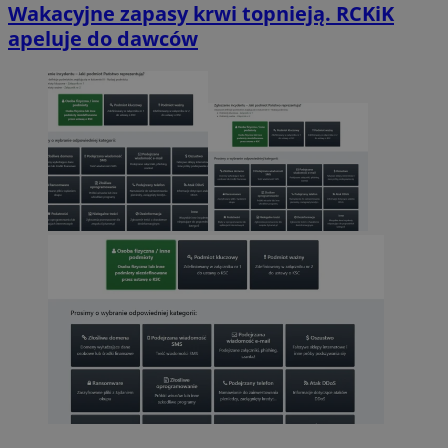
Wakacyjne zapasy krwi topnieją. RCKiK
apeluje do dawców