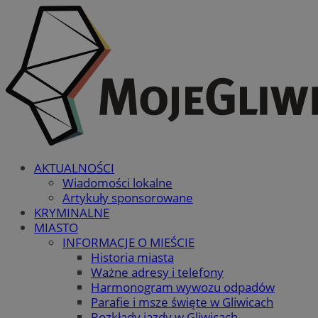
AKTUALNOŚCI
Wiadomości lokalne
Artykuły sponsorowane
KRYMINALNE
MIASTO
INFORMACJE O MIEŚCIE
Historia miasta
Ważne adresy i telefony
Harmonogram wywozu odpadów
Parafie i msze święte w Gliwicach
Rozkłady jazdy w Gliwicach