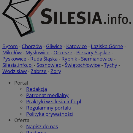
Bytom
-
Chorzów
-
Gliwice
-
Katowice
-
Łaziska Górne
-
Mikołów
-
Mysłowice
-
Orzesze
-
Piekary Śląskie
-
Pyskowice
-
Ruda Śląska
-
Rybnik
-
Siemianowice
-
Silesia.info.pl
-
Sosnowiec
-
Świętochłowice
-
Tychy
-
Wodzisław
-
Zabrze
-
Żory
Portal
Redakcja
Patronat medialny
Praktyki w silesia.info.pl
Regulaminy portalu
Polityka prywatności
Oferta
Napisz do nas
Reklama