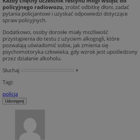
Każdy chętny uczestnik festynu mógł wsiąść do
policyjnego radiowozu,
zrobić odbitkę dłoni, zadać
pytania policjantowi i uzyskać odpowiedzi dotyczące
spraw policyjnych.
Dodatkowo, osoby dorosłe miały możliwość
przystąpienia do testu z użyciem alkogogli, które
pozwalają uświadomić sobie, jak zmienia się
psychomotoryka człowieka, gdy wzrok jest upośledzony
przez działanie alkoholu.
Słuchaj
⏵︎
Tagi:
policja
Udostępnij