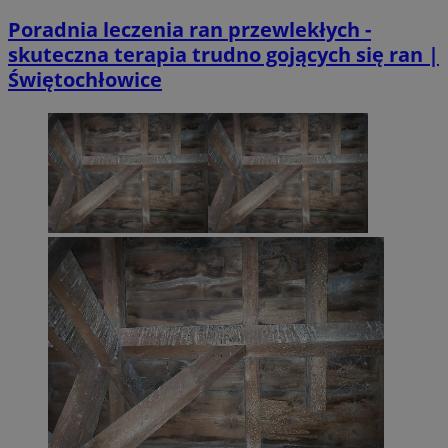
Poradnia leczenia ran przewlekłych -
skuteczna terapia trudno gojących się ran |
Świętochłowice