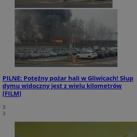
PILNE: Potężny pożar hali w Gliwicach! Słup
dymu widoczny jest z wielu kilometrów
[FILM]
3
3