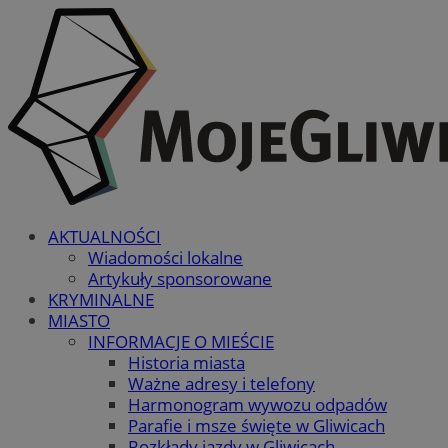
AKTUALNOŚCI
Wiadomości lokalne
Artykuły sponsorowane
KRYMINALNE
MIASTO
INFORMACJE O MIEŚCIE
Historia miasta
Ważne adresy i telefony
Harmonogram wywozu odpadów
Parafie i msze święte w Gliwicach
Rozkłady jazdy w Gliwicach