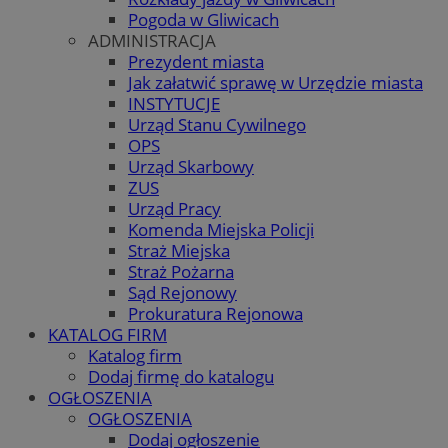
Pogoda w Gliwicach
ADMINISTRACJA
Prezydent miasta
Jak załatwić sprawę w Urzędzie miasta
INSTYTUCJE
Urząd Stanu Cywilnego
OPS
Urząd Skarbowy
ZUS
Urząd Pracy
Komenda Miejska Policji
Straż Miejska
Straż Pożarna
Sąd Rejonowy
Prokuratura Rejonowa
KATALOG FIRM
Katalog firm
Dodaj firmę do katalogu
OGŁOSZENIA
OGŁOSZENIA
Dodaj ogłoszenie