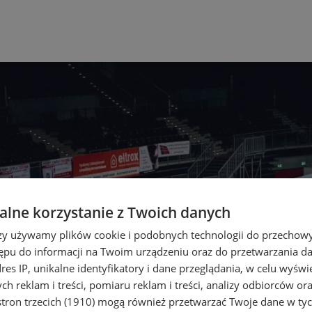
lne korzystanie z Twoich danych
rzy używamy plików cookie i podobnych technologii do przechow
ępu do informacji na Twoim urządzeniu oraz do przetwarzania 
dres IP, unikalne identyfikatory i dane przeglądania, w celu wyświ
h reklam i treści, pomiaru reklam i treści, analizy odbiorców or
tron trzecich (1910)
mogą również przetwarzać Twoje dane w tych