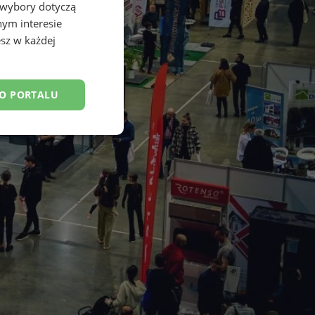
 wybory dotyczą
nym interesie
sz w każdej
DO PORTALU
esklasyfikowane
ane
owanie użytkownika i
j.