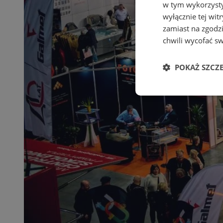
w tym wykorzysty
wyłącznie tej wi
zamiast na zgodz
chwili wycofać s
POKAŻ SZCZ
Niezbędne
Ni
Niezbędne pliki cook
zarządzanie kontem. 
Nazwa