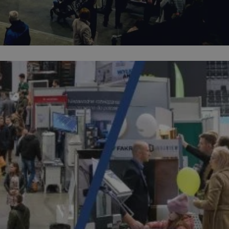
kator sesji.
kator sesji.
kator sesji.
ów uwierzytelniania
użytkownicy
 zabezpieczone, jak
wą lub interakcji z
acje o zgodzie
h dotyczących
itryny. Rejestruje
ści i ustawień
ie w kolejnych
nie musi ponownie
o zwiększa wygodę i
ych.
usługę Cookie-
rencji dotyczących
est to konieczne,
 działał poprawnie.