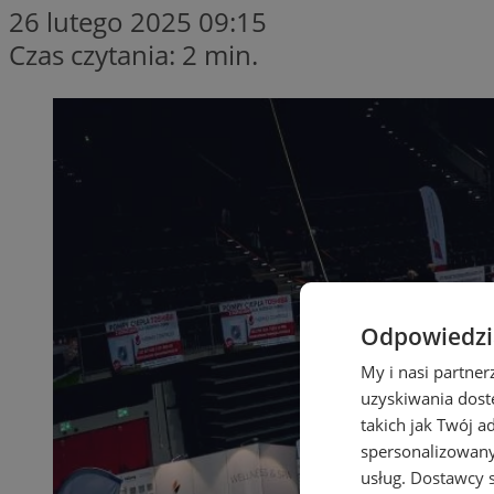
26 lutego 2025 09:15
Czas czytania: 2 min.
Odpowiedzia
My i nasi partne
uzyskiwania dost
takich jak Twój a
spersonalizowanyc
usług.
Dostawcy s