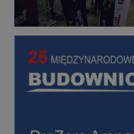
SessID
QeSessID
MvSessID
msToken
VISITOR_PRIVACY_
CookieScriptConse
Nazwa
Nazwa