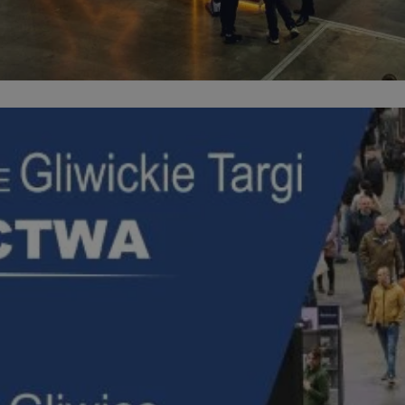
mojegliwice.pl
1 rok
Ten plik cookie przechowuje identyfi
mojegliwice.pl
1 rok
Ten plik cookie przechowuje identyfi
mojegliwice.pl
1 rok
Ten plik cookie przechowuje identyfi
.tiktok.com
1 tydzień 3 dni
Ten plik cookie jest używany do cel
i bezpieczeństwa, zapewniając, że 
pozostają zalogowani, a ich dane są
poruszać się przez witrynę interneto
jej usług.
METADATA
5 miesięcy 4
Ten plik cookie przechowuje inform
YouTube
tygodnie
użytkownika oraz jego preferencjac
.youtube.com
prywatności podczas korzystania z w
wybory dotyczące polityki prywatno
zgody, zapewniając ich przestrzegan
wizytach. Dzięki temu użytkownik 
konfigurować swoich preferencji, c
zgodność z regulacjami ochrony dan
Google Privacy Policy
nt
4 tygodnie 2 dni
Ten plik cookie jest używany przez 
CookieScript
Script.com do zapamiętywania prefe
mojegliwice.pl
zgody użytkownika na pliki cookie. J
aby baner cookie Cookie-Script.com
Okres
Provider
/
Domena
Opis
Provider
/
Okres
przechowywania
Opis