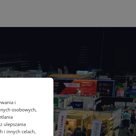
ywania i
danych osobowych,
etlania
az ulepszania
 i innych celach,