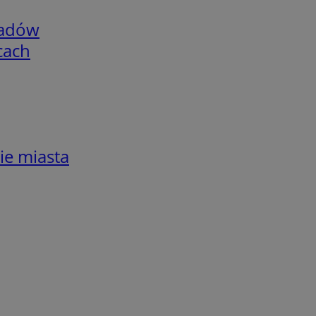
adów
cach
ie miasta