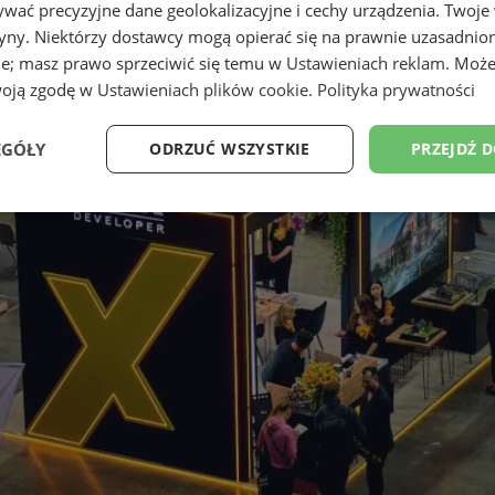
wać precyzyjne dane geolokalizacyjne i cechy urządzenia. Twoje
tryny. Niektórzy dostawcy mogą opierać się na prawnie uzasadnio
ie; masz prawo sprzeciwić się temu w
Ustawieniach reklam
. Może
woją zgodę w
Ustawieniach plików cookie
.
Polityka prywatności
EGÓŁY
ODRZUĆ WSZYSTKIE
PRZEJDŹ 
Wydajność
Targetowanie
Funkcjonalność
Ni
ezbędne
Wydajność
Targetowanie
Funkcjonalność
Niesklasyfikow
ie umożliwiają korzystanie z podstawowych funkcji strony internetowej, takich jak log
Bez niezbędnych plików cookie nie można prawidłowo korzystać ze strony internetowe
Provider
/
Okres
Opis
Domena
przechowywania