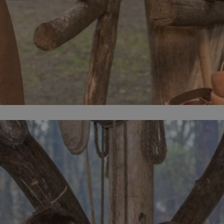
kator sesji.
kator sesji.
kator sesji.
ów uwierzytelniania
użytkownicy
 zabezpieczone, jak
wą lub interakcji z
acje o zgodzie
h dotyczących
itryny. Rejestruje
ści i ustawień
ie w kolejnych
nie musi ponownie
o zwiększa wygodę i
ych.
usługę Cookie-
rencji dotyczących
est to konieczne,
 działał poprawnie.