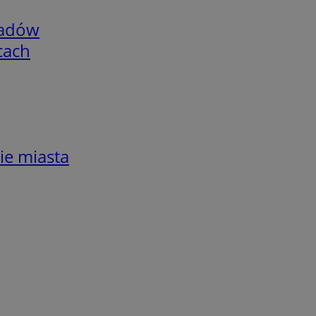
adów
cach
ie miasta