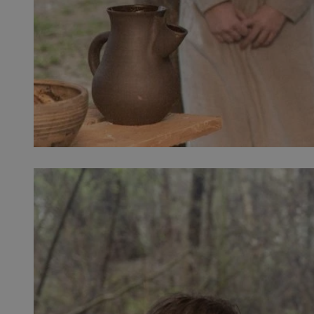
SessID
QeSessID
MvSessID
msToken
VISITOR_PRIVACY_
CookieScriptConse
Nazwa
Nazwa