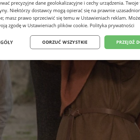
wać precyzyjne dane geolokalizacyjne i cechy urządzenia. Twoje
tryny. Niektórzy dostawcy mogą opierać się na prawnie uzasadnio
ie; masz prawo sprzeciwić się temu w
Ustawieniach reklam
. Może
woją zgodę w
Ustawieniach plików cookie
.
Polityka prywatności
EGÓŁY
ODRZUĆ WSZYSTKIE
PRZEJDŹ 
Wydajność
Targetowanie
Funkcjonalność
Ni
ezbędne
Wydajność
Targetowanie
Funkcjonalność
Niesklasyfikow
ie umożliwiają korzystanie z podstawowych funkcji strony internetowej, takich jak log
Bez niezbędnych plików cookie nie można prawidłowo korzystać ze strony internetowe
Provider
/
Okres
Opis
Domena
przechowywania