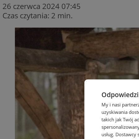
26 czerwca 2024 07:45
Czas czytania: 2 min.
Odpowiedzia
My i nasi partne
uzyskiwania dost
takich jak Twój a
spersonalizowanyc
usług.
Dostawcy s