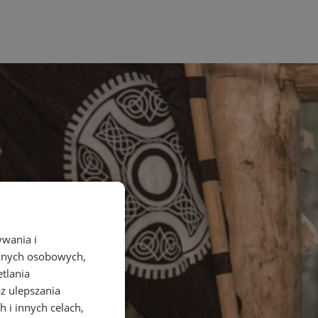
ywania i
danych osobowych,
etlania
az ulepszania
 i innych celach,