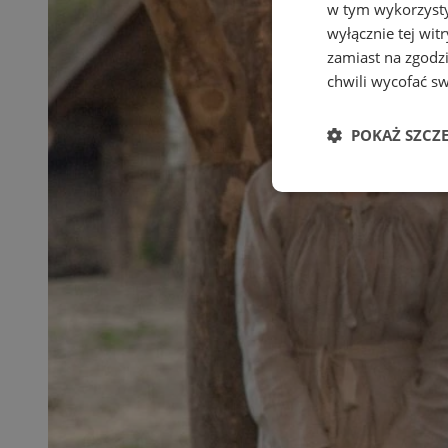
w tym wykorzysty
wyłącznie tej wi
zamiast na zgodz
chwili wycofać s
POKAŻ SZCZ
Niezbędne
Ni
Niezbędne pliki cook
zarządzanie kontem. 
Nazwa