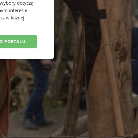
 wybory dotyczą
nym interesie
sz w każdej
DO PORTALU
esklasyfikowane
ane
owanie użytkownika i
j.