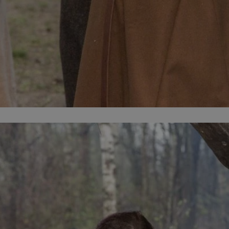
mojegliwice.pl
1 rok
Ten plik cookie przechowuje identyfi
mojegliwice.pl
1 rok
Ten plik cookie przechowuje identyfi
mojegliwice.pl
1 rok
Ten plik cookie przechowuje identyfi
.tiktok.com
1 tydzień 3 dni
Ten plik cookie jest używany do cel
i bezpieczeństwa, zapewniając, że 
pozostają zalogowani, a ich dane są
poruszać się przez witrynę interneto
jej usług.
METADATA
5 miesięcy 4
Ten plik cookie przechowuje inform
YouTube
tygodnie
użytkownika oraz jego preferencjac
.youtube.com
prywatności podczas korzystania z w
wybory dotyczące polityki prywatno
zgody, zapewniając ich przestrzegan
wizytach. Dzięki temu użytkownik 
konfigurować swoich preferencji, c
zgodność z regulacjami ochrony dan
Google Privacy Policy
nt
4 tygodnie 2 dni
Ten plik cookie jest używany przez 
CookieScript
Script.com do zapamiętywania prefe
mojegliwice.pl
zgody użytkownika na pliki cookie. J
aby baner cookie Cookie-Script.com
Okres
Provider
/
Domena
Opis
Provider
/
Okres
przechowywania
Opis