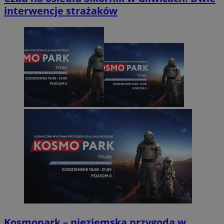
interwencje strażaków
Kosmopark – nieziemska przygoda w