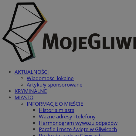
AKTUALNOŚCI
Wiadomości lokalne
Artykuły sponsorowane
KRYMINALNE
MIASTO
INFORMACJE O MIEŚCIE
Historia miasta
Ważne adresy i telefony
Harmonogram wywozu odpadów
Parafie i msze święte w Gliwicach
Rozkłady jazdy w Gliwicach