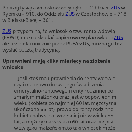
Poniżej tysiąca wniosków wpłynęło do Oddziału
ZUS
w
Rybniku – 910, do Oddziału
ZUS
w Częstochowie – 718i
w Bielsku-Białej – 361.
ZUS
przypomina, że wniosek o tzw. rentę wdowią
(ERWD) można składać papierowo w placówkach
ZUS
,
ale też elektronicznie przez PUE/eZUS, można go też
wysłać pocztą tradycyjną.
Uprawnieni mają kilka miesięcy na złożenie
wniosku
– Jeśli ktoś ma uprawnienia do renty wdowiej,
czyli ma prawo do swojego świadczenia
emerytalno-rentowego i renty rodzinnej po
zmarłym małżonku oraz jest w odpowiednim
wieku (kobieta co najmniej 60 lat, mężczyzna
ukończone 65 lat), prawo do renty rodzinnej
kobieta nabyła nie wcześniej niż w wieku 55
lat, a mężczyzna w wieku 60 lat oraz nie jest
w związku małżeńskim,to taki wniosek może