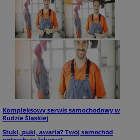
ko
.c.clarity.ms
tygodnie
int
in
ustat_90lm6a20fh4xck1eyqr8fq8by4ruke
.ustat.info
na 
kt
doś
zo
funk
openstat_mca4v3fyj4gyu5fuwfgac5apvhwnir
.openstat.eu
wi
_clsk
1 dzień
Ten 
_fbp
openstat_rq03hi8p5frbrXaq328pXppb4202y1
Microsoft
2 miesiące 4
.openstat.eu
Uż
Meta Platform
opr
mojegliwice.pl
tygodnie
do
Inc.
anal
re
WMF-Uniq
.upload.wikimed
.mojegliwice.pl
prz
cz
uży
ze
str
ttwid
.tiktok.com
celó
__gads
1 rok
Te
Google LLC
Do
.mojegliwice.pl
OAID
1 rok
Pow
OpenX
Go
ban
re
Technologies
Reje
mo
Inc.
okr
reklama.silnet.pl
tylk
MR
1 tydzień
To
Microsoft
do 
MS
Corporation
pli
wy
.c.clarity.ms
uży
we
dom
MR
1 tydzień
To
Microsoft
__eoi
.mojegliwice.pl
5 miesięcy 4
Ten
MS
Corporation
Kompleksowy serwis samochodowy w
tygodnie
nag
wy
.c.bing.com
i in
we
Rudzie Śląskiej
pom
uży
MUID
1 rok
Te
Microsoft
stro
uż
Corporation
Stuki, puki, awaria? Twój samochód
un
.bing.com
_ga
1 rok 1 miesiąc
Ta 
Google LLC
Mo
potrzebuje lekarza!