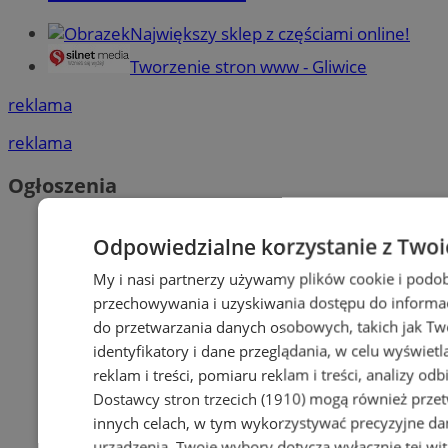
Największy sklep z częściami online!
Tworzenie stron www - Gliwice
reklama
reklama
Ogłoszenia
Odpowiedzialne korzystanie z Twoi
My i nasi partnerzy używamy plików cookie i podob
przechowywania i uzyskiwania dostępu do informac
do przetwarzania danych osobowych, takich jak Twó
identyfikatory i dane przeglądania, w celu wyświet
reklam i treści, pomiaru reklam i treści, analizy od
Dostawcy stron trzecich (1910)
mogą również przetw
innych celach, w tym wykorzystywać precyzyjne dan
urządzenia. Twoje wybory dotyczą wyłącznie tej wi