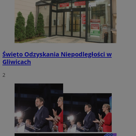
Święto Odzyskania Niepodległości w
Gliwicach
2