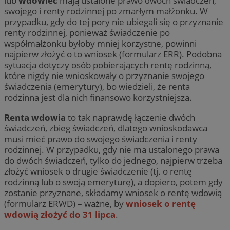
lub
wdowiec
mają ustalone prawo dwóch świadczeń,
swojego i renty rodzinnej po zmarłym małżonku. W
przypadku, gdy do tej pory nie ubiegali się o przyznanie
renty rodzinnej, ponieważ świadczenie po
współmałżonku byłoby mniej korzystne, powinni
najpierw złożyć o to wniosek (formularz ERR). Podobna
sytuacja dotyczy osób pobierających rentę rodzinną,
które nigdy nie wnioskowały o przyznanie swojego
świadczenia (emerytury), bo wiedzieli, że renta
rodzinna jest dla nich finansowo korzystniejsza.
Renta wdowia
to tak naprawdę łączenie dwóch
świadczeń, zbieg świadczeń, dlatego wnioskodawca
musi mieć prawo do swojego świadczenia i renty
rodzinnej. W przypadku, gdy nie ma ustalonego prawa
do dwóch świadczeń, tylko do jednego, najpierw trzeba
złożyć wniosek o drugie świadczenie (tj. o rentę
rodzinną lub o swoją emeryturę), a dopiero, potem gdy
zostanie przyznane, składamy wniosek o rentę wdowią
(formularz ERWD) – ważne, by
wniosek o rentę
wdowią złożyć do 31 lipca
.