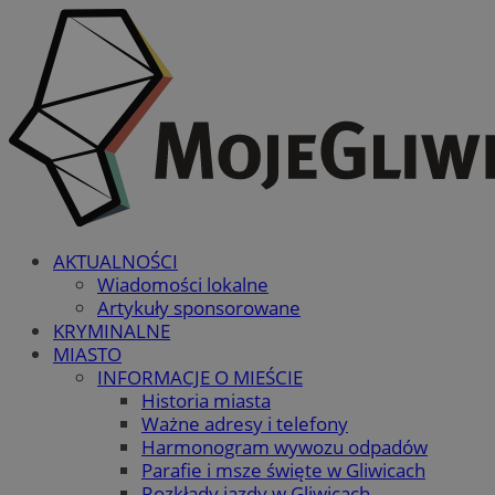
AKTUALNOŚCI
Wiadomości lokalne
Artykuły sponsorowane
KRYMINALNE
MIASTO
INFORMACJE O MIEŚCIE
Historia miasta
Ważne adresy i telefony
Harmonogram wywozu odpadów
Parafie i msze święte w Gliwicach
Rozkłady jazdy w Gliwicach