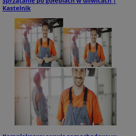
Sprzątanie po gołębiach w Gliwicach |
korzystać ze strony internetowej.
Kastelnik
Provider
/
Okres
Nazwa
Domena
przechowywan
SessID
mojegliwice.pl
1 rok
QeSessID
mojegliwice.pl
1 rok
MvSessID
mojegliwice.pl
1 rok
msToken
.tiktok.com
1 tydzień 3 dn
VISITOR_PRIVACY_METADATA
5 miesięcy 4
YouTube
tygodnie
.youtube.com
Google Privacy Poli