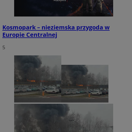
Kosmopark – nieziemska przygoda w
Europie Centralnej
5