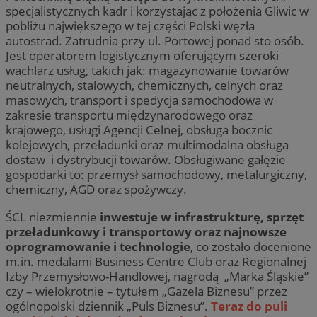
specjalistycznych kadr i korzystając z położenia Gliwic w
pobliżu największego w tej części Polski węzła
autostrad. Zatrudnia przy ul. Portowej ponad sto osób.
Jest operatorem logistycznym oferującym szeroki
wachlarz usług, takich jak: magazynowanie towarów
neutralnych, stalowych, chemicznych, celnych oraz
masowych, transport i spedycja samochodowa w
zakresie transportu międzynarodowego oraz
krajowego, usługi Agencji Celnej, obsługa bocznic
kolejowych, przeładunki oraz multimodalna obsługa
dostaw i dystrybucji towarów. Obsługiwane gałęzie
gospodarki to: przemysł samochodowy, metalurgiczny,
chemiczny, AGD oraz spożywczy.
ŚCL niezmiennie
inwestuje w infrastrukturę, sprzęt
przeładunkowy i transportowy oraz najnowsze
oprogramowanie i technologie
, co zostało docenione
m.in. medalami Business Centre Club oraz Regionalnej
Izby Przemysłowo-Handlowej, nagrodą „Marka Śląskie”
czy – wielokrotnie – tytułem „Gazela Biznesu” przez
ogólnopolski dziennik „Puls Biznesu”.
Teraz do puli