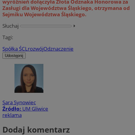
wyróżnień dołączyła Złota Odznaka Honorowa za
Zasługi dla Województwa Śląskiego, otrzymana od
Sejmiku Województwa Śląskiego.
Słuchaj
⏵︎
Tagi:
Spółka ŚCL
rozwój
Odznaczenie
Udostępnij
Sara Synowiec
Źródło:
UM Gliwice
reklama
Dodaj komentarz