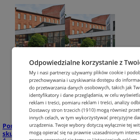
Odpowiedzialne korzystanie z Twoi
My i nasi partnerzy używamy plików cookie i podob
przechowywania i uzyskiwania dostępu do informac
do przetwarzania danych osobowych, takich jak Twó
identyfikatory i dane przeglądania, w celu wyświet
reklam i treści, pomiaru reklam i treści, analizy od
Dostawcy stron trzecich (1910)
mogą również przetw
innych celach, w tym wykorzystywać precyzyjne dan
Poradnia leczenia ran przewlekłych -
urządzenia. Twoje wybory dotyczą wyłącznie tej wi
mogą opierać się na prawnie uzasadnionym interes
skuteczna terapia trudno gojących się ran |
prawo sprzeciwić się temu w
Ustawieniach reklam
.