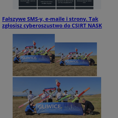
Fałszywe SMS-y, e-maile i strony. Tak
zgłosisz cyberoszustwo do CSIRT NASK