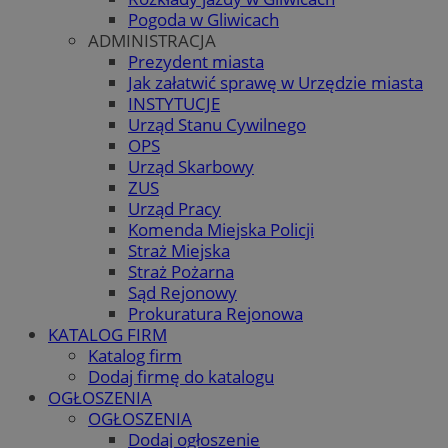
Pogoda w Gliwicach
ADMINISTRACJA
Prezydent miasta
Jak załatwić sprawę w Urzędzie miasta
INSTYTUCJE
Urząd Stanu Cywilnego
OPS
Urząd Skarbowy
ZUS
Urząd Pracy
Komenda Miejska Policji
Straż Miejska
Straż Pożarna
Sąd Rejonowy
Prokuratura Rejonowa
KATALOG FIRM
Katalog firm
Dodaj firmę do katalogu
OGŁOSZENIA
OGŁOSZENIA
Dodaj ogłoszenie