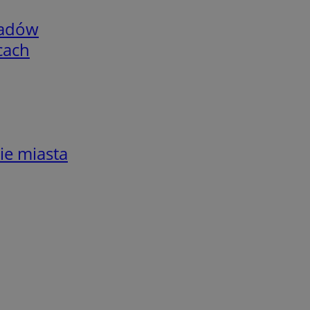
adów
cach
ie miasta