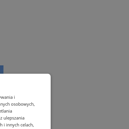
ywania i
danych osobowych,
etlania
az ulepszania
 i innych celach,