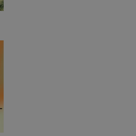
kator sesji.
kator sesji.
kator sesji.
ów uwierzytelniania
użytkownicy
 zabezpieczone, jak
wą lub interakcji z
acje o zgodzie
h dotyczących
itryny. Rejestruje
ści i ustawień
ie w kolejnych
nie musi ponownie
o zwiększa wygodę i
ych.
usługę Cookie-
rencji dotyczących
est to konieczne,
 działał poprawnie.