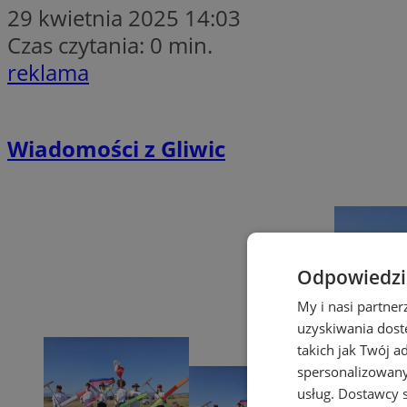
29 kwietnia 2025 14:03
Czas czytania: 0 min.
reklama
Wiadomości z Gliwic
Odpowiedzia
My i nasi partne
uzyskiwania dost
takich jak Twój a
spersonalizowanyc
usług.
Dostawcy s