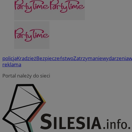
policja
Kradzież
Bezpieczeństwo
Zatrzymanie
wydarzenia
w
reklama
Portal należy do sieci