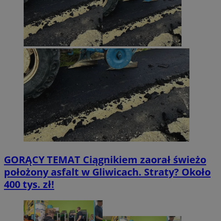
GORĄCY TEMAT
Ciągnikiem zaorał świeżo
położony asfalt w Gliwicach. Straty? Około
400 tys. zł!