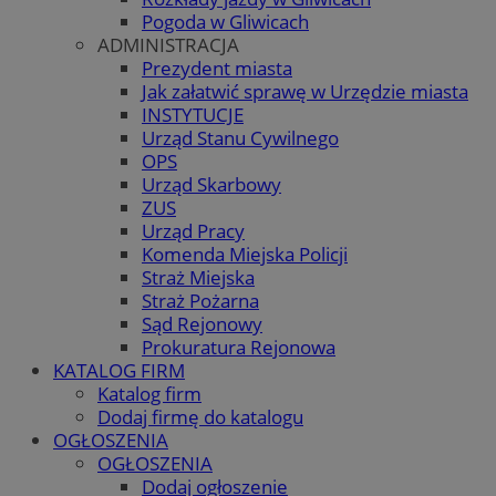
Pogoda w Gliwicach
ADMINISTRACJA
Prezydent miasta
Jak załatwić sprawę w Urzędzie miasta
INSTYTUCJE
Urząd Stanu Cywilnego
OPS
Urząd Skarbowy
ZUS
Urząd Pracy
Komenda Miejska Policji
Straż Miejska
Straż Pożarna
Sąd Rejonowy
Prokuratura Rejonowa
KATALOG FIRM
Katalog firm
Dodaj firmę do katalogu
OGŁOSZENIA
OGŁOSZENIA
Dodaj ogłoszenie