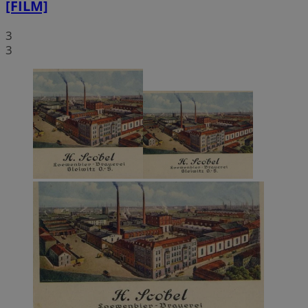
[FILM]
3
3