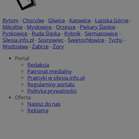
Bytom
-
Chorzów
-
Gliwice
-
Katowice
-
Łaziska Górne
-
Mikołów
-
Mysłowice
-
Orzesze
-
Piekary Śląskie
-
Pyskowice
-
Ruda Śląska
-
Rybnik
-
Siemianowice
-
Silesia.info.pl
-
Sosnowiec
-
Świętochłowice
-
Tychy
-
Wodzisław
-
Zabrze
-
Żory
Portal
Redakcja
Patronat medialny
Praktyki w silesia.info.pl
Regulaminy portalu
Polityka prywatności
Oferta
Napisz do nas
Reklama