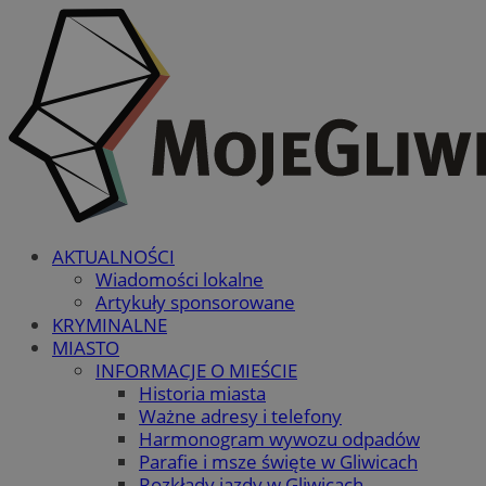
AKTUALNOŚCI
Wiadomości lokalne
Artykuły sponsorowane
KRYMINALNE
MIASTO
INFORMACJE O MIEŚCIE
Historia miasta
Ważne adresy i telefony
Harmonogram wywozu odpadów
Parafie i msze święte w Gliwicach
Rozkłady jazdy w Gliwicach