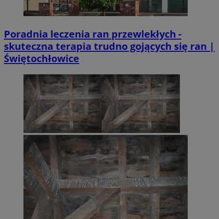
Poradnia leczenia ran przewlekłych -
skuteczna terapia trudno gojących się ran |
Świętochłowice