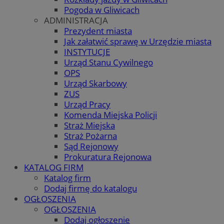
Pogoda w Gliwicach
ADMINISTRACJA
Prezydent miasta
Jak załatwić sprawę w Urzędzie miasta
INSTYTUCJE
Urząd Stanu Cywilnego
OPS
Urząd Skarbowy
ZUS
Urząd Pracy
Komenda Miejska Policji
Straż Miejska
Straż Pożarna
Sąd Rejonowy
Prokuratura Rejonowa
KATALOG FIRM
Katalog firm
Dodaj firmę do katalogu
OGŁOSZENIA
OGŁOSZENIA
Dodaj ogłoszenie