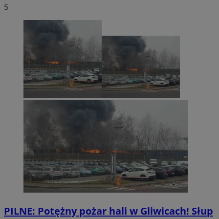
5
PILNE: Potężny pożar hali w Gliwicach! Słup