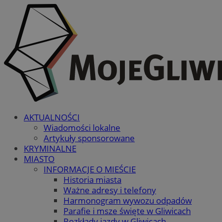
AKTUALNOŚCI
Wiadomości lokalne
Artykuły sponsorowane
KRYMINALNE
MIASTO
INFORMACJE O MIEŚCIE
Historia miasta
Ważne adresy i telefony
Harmonogram wywozu odpadów
Parafie i msze święte w Gliwicach
Rozkłady jazdy w Gliwicach