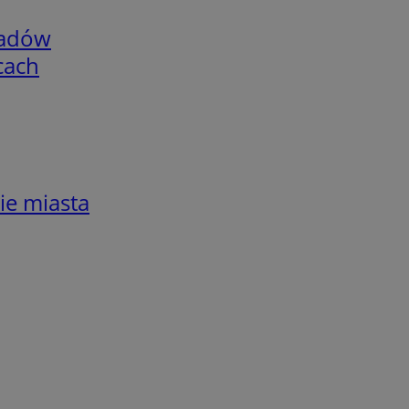
adów
cach
ie miasta