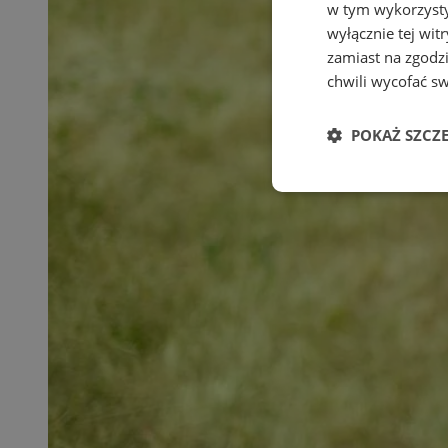
w tym wykorzysty
wyłącznie tej wi
zamiast na zgodz
chwili wycofać s
POKAŻ SZCZ
Niezbędne
Ni
Niezbędne pliki cook
zarządzanie kontem. 
Nazwa