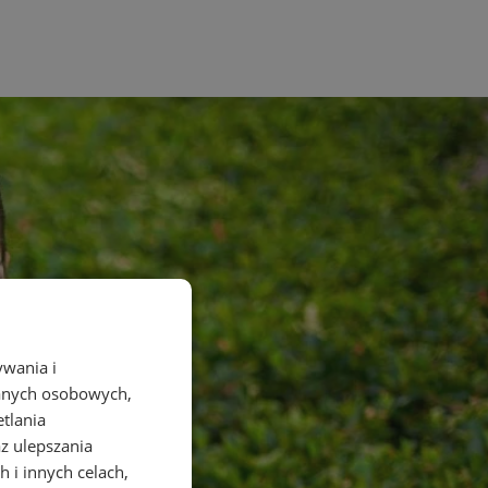
ywania i
danych osobowych,
etlania
az ulepszania
 i innych celach,