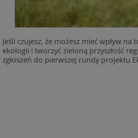
SessID
QeSessID
MvSessID
msToken
Jeśli czujesz, że możesz mieć wpływ na t
ekologii i tworzyć zieloną przyszłość re
zgłoszeń do pierwszej rundy projektu E
VISITOR_PRIVACY_
CookieScriptConse
Nazwa
Nazwa