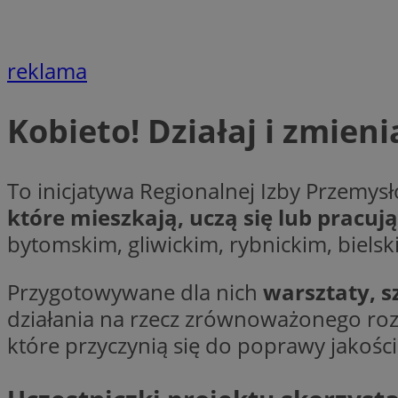
Nazwa
openstat_cgzhlulen
FCCDCF
openstat_gid
ANONCHK
reklama
ustat_68b4gen9bp
_clck
ustat_90lm6a20fh4
_fbp
Kobieto! Działaj i zmieni
openstat_mca4v3fy
_clsk
openstat_rq03hi8p
__gads
WMF-Uniq
To inicjatywa Regionalnej Izby Przemy
OAID
ttwid
MR
które mieszkają, uczą się lub pracu
bytomskim, gliwickim, rybnickim, bielsk
MR
__eoi
Przygotowywane dla nich
warsztaty, s
działania na rzecz zrównoważonego rozw
MUID
które przyczynią się do poprawy jakości 
_ga
SM