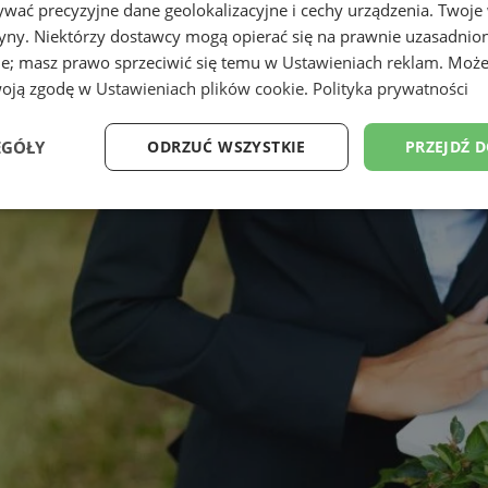
wać precyzyjne dane geolokalizacyjne i cechy urządzenia. Twoje
tryny. Niektórzy dostawcy mogą opierać się na prawnie uzasadnio
ie; masz prawo sprzeciwić się temu w
Ustawieniach reklam
. Może
woją zgodę w
Ustawieniach plików cookie
.
Polityka prywatności
EGÓŁY
ODRZUĆ WSZYSTKIE
PRZEJDŹ 
Wydajność
Targetowanie
Funkcjonalność
Ni
ezbędne
Wydajność
Targetowanie
Funkcjonalność
Niesklasyfikow
ie umożliwiają korzystanie z podstawowych funkcji strony internetowej, takich jak log
Bez niezbędnych plików cookie nie można prawidłowo korzystać ze strony internetowe
Provider
/
Okres
Opis
Domena
przechowywania