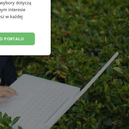
 wybory dotyczą
nym interesie
sz w każdej
DO PORTALU
esklasyfikowane
ane
owanie użytkownika i
j.