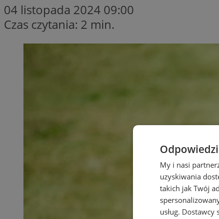
04 listopada 2024 09:00
Czas czytania: 2 min.
Odpowiedzia
My i nasi partne
uzyskiwania dost
takich jak Twój a
spersonalizowanyc
usług.
Dostawcy s