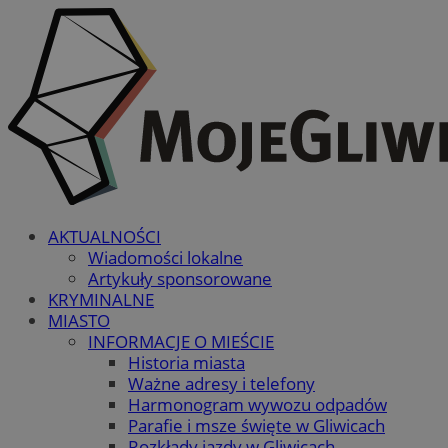
AKTUALNOŚCI
Wiadomości lokalne
Artykuły sponsorowane
KRYMINALNE
MIASTO
INFORMACJE O MIEŚCIE
Historia miasta
Ważne adresy i telefony
Harmonogram wywozu odpadów
Parafie i msze święte w Gliwicach
Rozkłady jazdy w Gliwicach