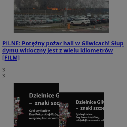
PILNE: Potężny pożar hali w Gliwicach! Słup
dymu widoczny jest z wielu kilometrów
[FILM]
3
3