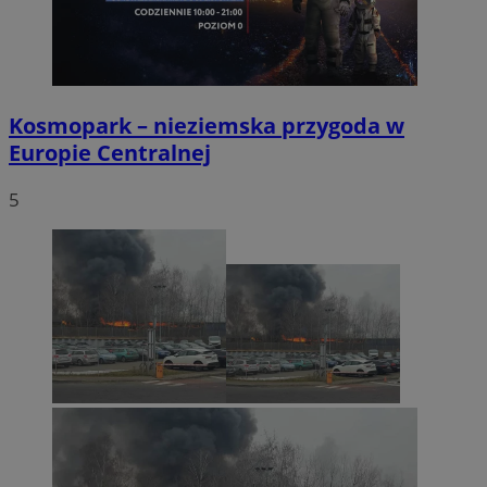
Kosmopark – nieziemska przygoda w
Europie Centralnej
5