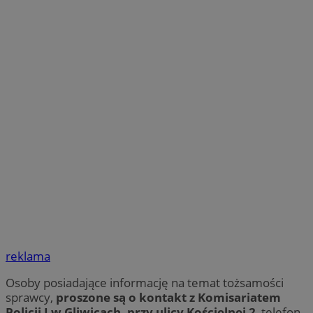
reklama
Osoby posiadające informację na temat tożsamości
sprawcy,
proszone są o kontakt z Komisariatem
Policji I w Gliwicach, przy ulicy Kościelnej 2
, telefon