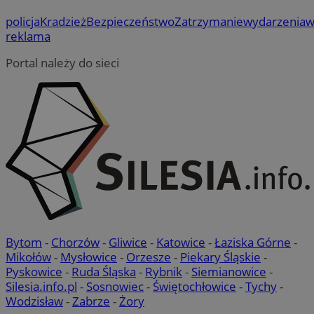
policja
Kradzież
Bezpieczeństwo
Zatrzymanie
wydarzenia
w
reklama
Portal należy do sieci
Bytom
-
Chorzów
-
Gliwice
-
Katowice
-
Łaziska Górne
-
Mikołów
-
Mysłowice
-
Orzesze
-
Piekary Śląskie
-
Pyskowice
-
Ruda Śląska
-
Rybnik
-
Siemianowice
-
Silesia.info.pl
-
Sosnowiec
-
Świętochłowice
-
Tychy
-
Wodzisław
-
Zabrze
-
Żory