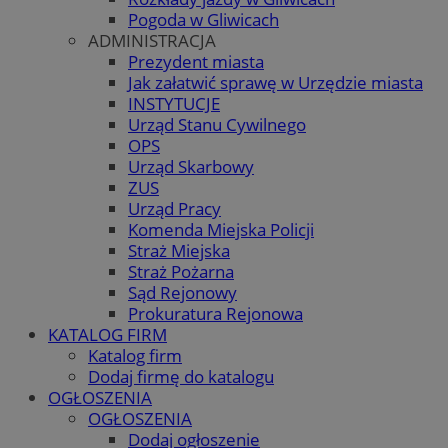
Pogoda w Gliwicach
ADMINISTRACJA
Prezydent miasta
Jak załatwić sprawę w Urzędzie miasta
INSTYTUCJE
Urząd Stanu Cywilnego
OPS
Urząd Skarbowy
ZUS
Urząd Pracy
Komenda Miejska Policji
Straż Miejska
Straż Pożarna
Sąd Rejonowy
Prokuratura Rejonowa
KATALOG FIRM
Katalog firm
Dodaj firmę do katalogu
OGŁOSZENIA
OGŁOSZENIA
Dodaj ogłoszenie