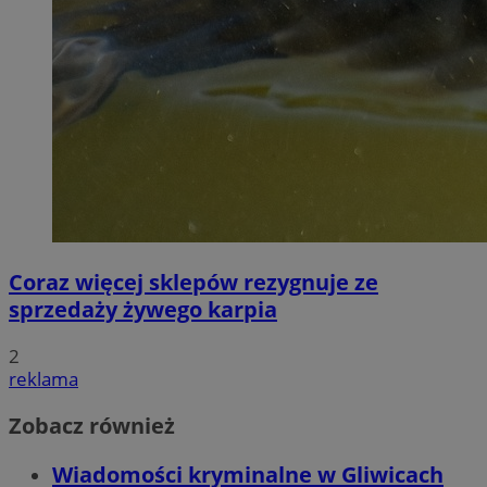
Coraz więcej sklepów rezygnuje ze
sprzedaży żywego karpia
2
reklama
Zobacz również
Wiadomości kryminalne w Gliwicach