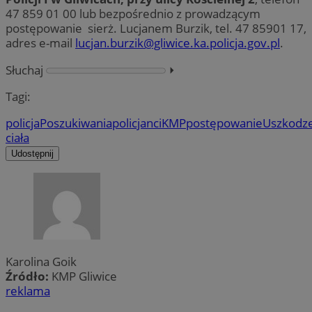
47 859 01 00 lub bezpośrednio z prowadzącym
postępowanie sierż. Lucjanem Burzik, tel. 47 85901 17,
adres e-mail
lucjan.burzik@gliwice.ka.policja.gov.pl
.
Słuchaj
⏵︎
Tagi:
policja
Poszukiwania
policjanci
KMP
postępowanie
Uszkodz
ciała
Udostępnij
Karolina Goik
Źródło:
KMP Gliwice
reklama