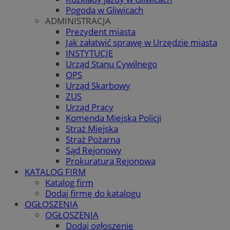
Pogoda w Gliwicach
ADMINISTRACJA
Prezydent miasta
Jak załatwić sprawę w Urzędzie miasta
INSTYTUCJE
Urząd Stanu Cywilnego
OPS
Urząd Skarbowy
ZUS
Urząd Pracy
Komenda Miejska Policji
Straż Miejska
Straż Pożarna
Sąd Rejonowy
Prokuratura Rejonowa
KATALOG FIRM
Katalog firm
Dodaj firmę do katalogu
OGŁOSZENIA
OGŁOSZENIA
Dodaj ogłoszenie