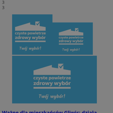
3
3
Ważne dla mieszkańców Gliwic: działa