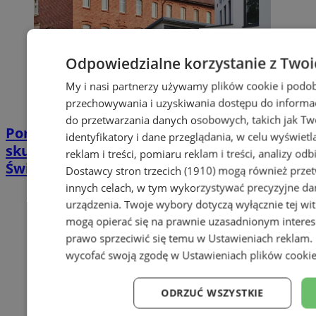
Odpowiedzialne korzystanie z Twoi
My i nasi partnerzy używamy plików cookie i podob
przechowywania i uzyskiwania dostępu do informac
do przetwarzania danych osobowych, takich jak Twó
Poradnia leczenia ran przewlekłych -
identyfikatory i dane przeglądania, w celu wyświet
skuteczna terapia trudno gojących się ran |
reklam i treści, pomiaru reklam i treści, analizy od
Świętochłowice
Dostawcy stron trzecich (1910)
mogą również przetw
innych celach, w tym wykorzystywać precyzyjne dan
urządzenia. Twoje wybory dotyczą wyłącznie tej wi
mogą opierać się na prawnie uzasadnionym interes
prawo sprzeciwić się temu w
Ustawieniach reklam
.
wycofać swoją zgodę w
Ustawieniach plików cooki
ODRZUĆ WSZYSTKIE