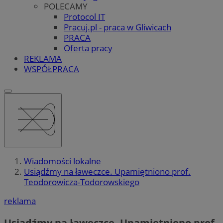
POLECAMY
Protocol IT
Pracuj.pl - praca w Gliwicach
PRACA
Oferta pracy
REKLAMA
WSPÓŁPRACA
Wiadomości lokalne
Usiądźmy na ławeczce. Upamiętniono prof.
Teodorowicza-Todorowskiego
reklama
Usiądźmy na ławeczce. Upamiętniono prof.