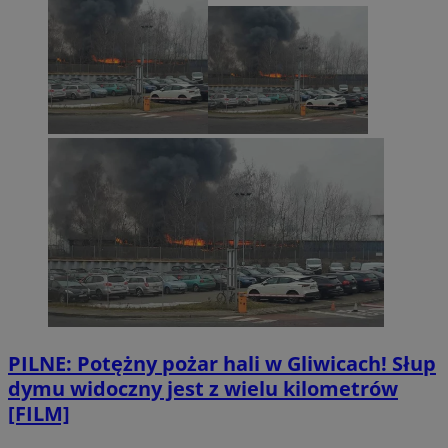
PILNE: Potężny pożar hali w Gliwicach! Słup
dymu widoczny jest z wielu kilometrów
[FILM]