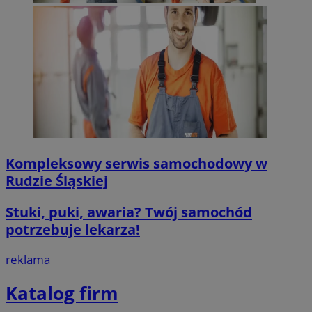
QeSessID
mojegliwice.pl
1 rok
MvSessID
mojegliwice.pl
1 rok
msToken
.tiktok.com
1 tydzień 3 dn
Kompleksowy serwis samochodowy w
VISITOR_PRIVACY_METADATA
5 miesięcy 4
YouTube
tygodnie
.youtube.com
Rudzie Śląskiej
Stuki, puki, awaria? Twój samochód
Google Privacy Poli
potrzebuje lekarza!
reklama
Katalog firm