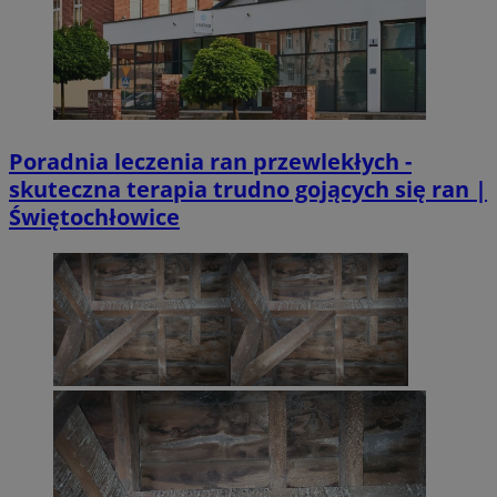
Poradnia leczenia ran przewlekłych -
skuteczna terapia trudno gojących się ran |
Świętochłowice