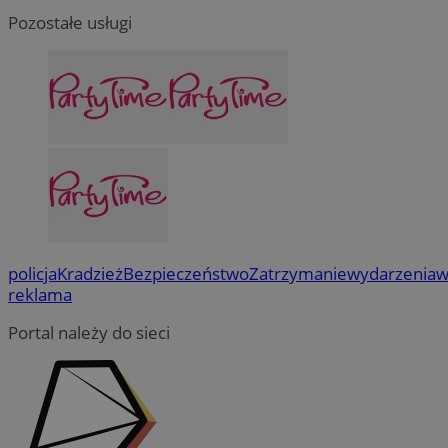
Pozostałe usługi
policja
Kradzież
Bezpieczeństwo
Zatrzymanie
wydarzenia
w
reklama
Portal należy do sieci