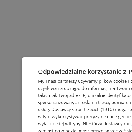
Odpowiedzialne korzystanie z 
My i nasi partnerzy używamy plików cookie i
uzyskiwania dostępu do informacji na Twoim
takich jak Twój adres IP, unikalne identyfikat
spersonalizowanych reklam i treści, pomiaru r
usług.
Dostawcy stron trzecich (1910)
mogą rów
w tym wykorzystywać precyzyjne dane geoloka
wyłącznie tej witryny. Niektórzy dostawcy mo
zamiast na zgodzie; masz prawo sprzeciwić s