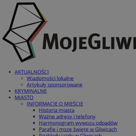
AKTUALNOŚCI
Wiadomości lokalne
Artykuły sponsorowane
KRYMINALNE
MIASTO
INFORMACJE O MIEŚCIE
Historia miasta
Ważne adresy i telefony
Harmonogram wywozu odpadów
Parafie i msze święte w Gliwicach
Rozkłady jazdy w Gliwicach