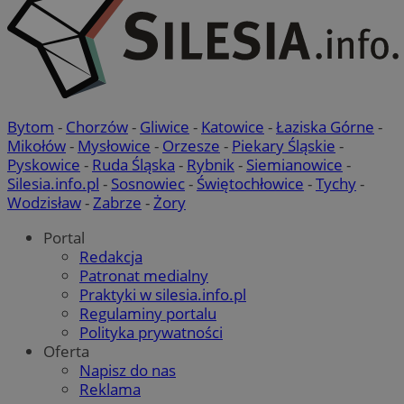
Bytom
-
Chorzów
-
Gliwice
-
Katowice
-
Łaziska Górne
-
Mikołów
-
Mysłowice
-
Orzesze
-
Piekary Śląskie
-
Pyskowice
-
Ruda Śląska
-
Rybnik
-
Siemianowice
-
Silesia.info.pl
-
Sosnowiec
-
Świętochłowice
-
Tychy
-
Wodzisław
-
Zabrze
-
Żory
Portal
Redakcja
Patronat medialny
Praktyki w silesia.info.pl
Regulaminy portalu
Polityka prywatności
Oferta
Napisz do nas
Reklama