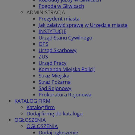
Pogoda w Gliwicach
ADMINISTRACJA
Prezydent miasta
Jak załatwić sprawę w Urzędzie miasta
INSTYTUCJE
Urząd Stanu Cywilnego
OPS
Urząd Skarbowy
ZUS
Urząd Pracy
Komenda Miejska Policji
Straż Miejska
Straż Pożarna
Sąd Rejonowy
Prokuratura Rejonowa
KATALOG FIRM
Katalog firm
Dodaj firmę do katalogu
OGŁOSZENIA
OGŁOSZENIA
Dodaj ogłoszenie