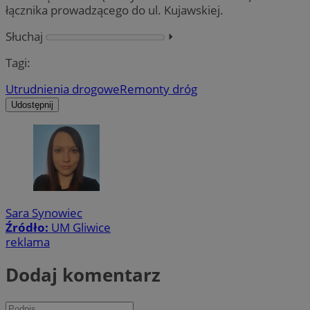
łącznika prowadzącego do ul. Kujawskiej.
Słuchaj
⏵︎
Tagi:
Utrudnienia drogowe
Remonty dróg
Udostępnij
Sara Synowiec
Źródło:
UM Gliwice
reklama
Dodaj komentarz