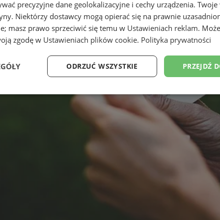
wać precyzyjne dane geolokalizacyjne i cechy urządzenia. Twoje
tryny. Niektórzy dostawcy mogą opierać się na prawnie uzasadnio
ie; masz prawo sprzeciwić się temu w
Ustawieniach reklam
. Może
woją zgodę w
Ustawieniach plików cookie
.
Polityka prywatności
EGÓŁY
ODRZUĆ WSZYSTKIE
PRZEJDŹ 
Wydajność
Targetowanie
Funkcjonalność
Ni
ezbędne
Wydajność
Targetowanie
Funkcjonalność
Niesklasyfikow
ie umożliwiają korzystanie z podstawowych funkcji strony internetowej, takich jak log
Bez niezbędnych plików cookie nie można prawidłowo korzystać ze strony internetowe
Provider
/
Okres
Opis
Domena
przechowywania