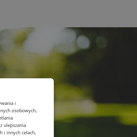
ywania i
danych osobowych,
etlania
az ulepszania
 i innych celach,