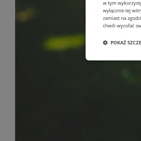
w tym wykorzysty
wyłącznie tej wi
zamiast na zgodz
chwili wycofać s
POKAŻ SZCZ
Niezbędne
Ni
Niezbędne pliki cook
zarządzanie kontem. 
Nazwa