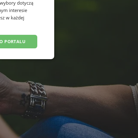
 wybory dotyczą
nym interesie
sz w każdej
DO PORTALU
esklasyfikowane
ane
owanie użytkownika i
j.