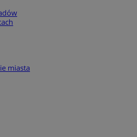
adów
cach
ie miasta