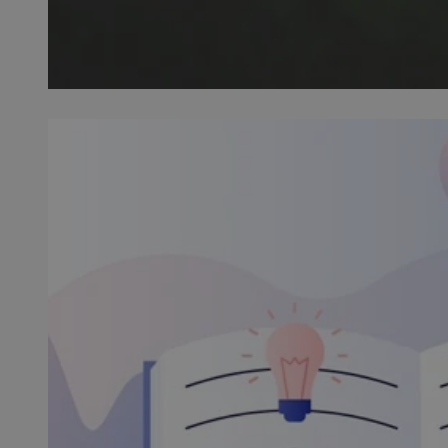
SessID
QeSessID
MvSessID
msToken
VISITOR_PRIVACY_
CookieScriptConse
Nazwa
Nazwa