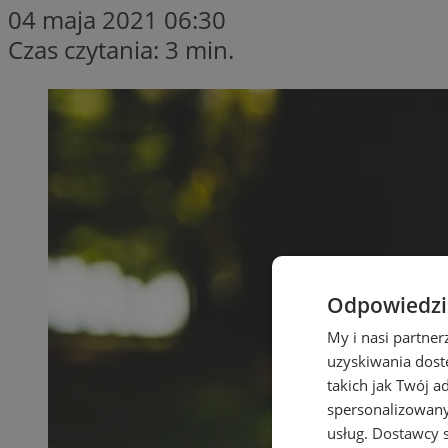
04 maja 2021 06:30
Czas czytania: 3 min.
Odpowiedzia
My i nasi partne
uzyskiwania dost
takich jak Twój a
spersonalizowanyc
usług.
Dostawcy s