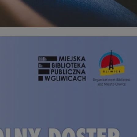
kator sesji.
kator sesji.
kator sesji.
ów uwierzytelniania
użytkownicy
 zabezpieczone, jak
wą lub interakcji z
acje o zgodzie
h dotyczących
itryny. Rejestruje
ści i ustawień
ie w kolejnych
nie musi ponownie
o zwiększa wygodę i
ych.
usługę Cookie-
rencji dotyczących
est to konieczne,
 działał poprawnie.