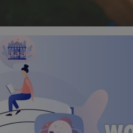
mojegliwice.pl
1 rok
Ten plik cookie przechowuje identyfi
mojegliwice.pl
1 rok
Ten plik cookie przechowuje identyfi
mojegliwice.pl
1 rok
Ten plik cookie przechowuje identyfi
.tiktok.com
1 tydzień 3 dni
Ten plik cookie jest używany do cel
i bezpieczeństwa, zapewniając, że 
pozostają zalogowani, a ich dane są
poruszać się przez witrynę interneto
jej usług.
METADATA
5 miesięcy 4
Ten plik cookie przechowuje inform
YouTube
tygodnie
użytkownika oraz jego preferencjac
.youtube.com
prywatności podczas korzystania z w
wybory dotyczące polityki prywatno
zgody, zapewniając ich przestrzegan
wizytach. Dzięki temu użytkownik 
konfigurować swoich preferencji, c
zgodność z regulacjami ochrony dan
Google Privacy Policy
nt
4 tygodnie 2 dni
Ten plik cookie jest używany przez 
CookieScript
Script.com do zapamiętywania prefe
mojegliwice.pl
zgody użytkownika na pliki cookie. J
aby baner cookie Cookie-Script.com
Okres
Provider
/
Domena
Opis
Provider
/
Okres
przechowywania
Opis