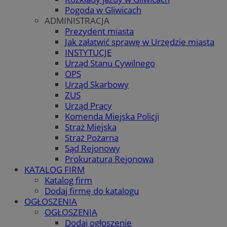
Pogoda w Gliwicach
ADMINISTRACJA
Prezydent miasta
Jak załatwić sprawę w Urzędzie miasta
INSTYTUCJE
Urząd Stanu Cywilnego
OPS
Urząd Skarbowy
ZUS
Urząd Pracy
Komenda Miejska Policji
Straż Miejska
Straż Pożarna
Sąd Rejonowy
Prokuratura Rejonowa
KATALOG FIRM
Katalog firm
Dodaj firmę do katalogu
OGŁOSZENIA
OGŁOSZENIA
Dodaj ogłoszenie