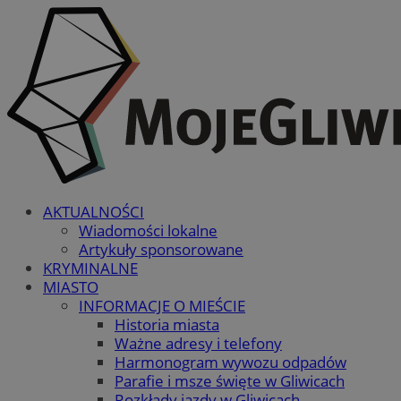
AKTUALNOŚCI
Wiadomości lokalne
Artykuły sponsorowane
KRYMINALNE
MIASTO
INFORMACJE O MIEŚCIE
Historia miasta
Ważne adresy i telefony
Harmonogram wywozu odpadów
Parafie i msze święte w Gliwicach
Rozkłady jazdy w Gliwicach