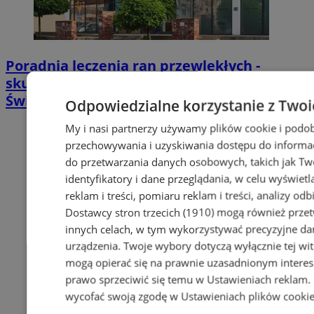
Poradnia leczenia ran przewlekłych -
skuteczna terapia trudno gojących się ran |
Świętochłowice
Odpowiedzialne korzystanie z Twoi
My i nasi partnerzy używamy plików cookie i podob
przechowywania i uzyskiwania dostępu do informac
do przetwarzania danych osobowych, takich jak Twó
identyfikatory i dane przeglądania, w celu wyświet
reklam i treści, pomiaru reklam i treści, analizy od
Dostawcy stron trzecich (1910)
mogą również przetw
innych celach, w tym wykorzystywać precyzyjne dan
urządzenia. Twoje wybory dotyczą wyłącznie tej wi
mogą opierać się na prawnie uzasadnionym interes
prawo sprzeciwić się temu w
Ustawieniach reklam
.
wycofać swoją zgodę w
Ustawieniach plików cooki