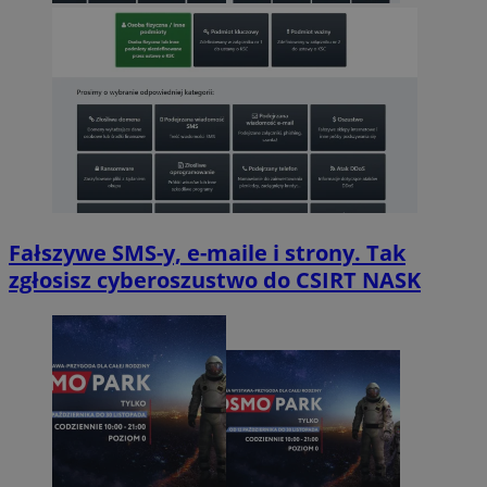
Fałszywe SMS-y, e-maile i strony. Tak
zgłosisz cyberoszustwo do CSIRT NASK