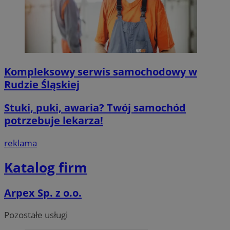
Nazwa
Domena
przechowywan
SessID
mojegliwice.pl
1 rok
QeSessID
mojegliwice.pl
1 rok
MvSessID
mojegliwice.pl
1 rok
Kompleksowy serwis samochodowy w
Rudzie Śląskiej
msToken
.tiktok.com
1 tydzień 3 dn
Stuki, puki, awaria? Twój samochód
potrzebuje lekarza!
reklama
VISITOR_PRIVACY_METADATA
5 miesięcy 4
YouTube
tygodnie
.youtube.com
Katalog firm
Google Privacy Poli
Arpex Sp. z o.o.
Pozostałe usługi