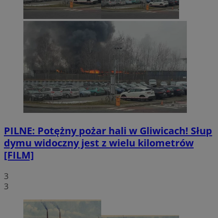
PILNE: Potężny pożar hali w Gliwicach! Słup
dymu widoczny jest z wielu kilometrów
[FILM]
3
3