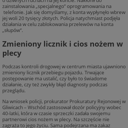
o dziwnych ruchach na jej koncie. Nakłonił do
zainstalowania „specjalnego” oprogramowania na
telefonie. Jak się domyślamy, z konta wypłynęło wbrew
jej woli 20 tysięcy złotych. Policja natychmiast podjęła
działania w celu zablokowania przelewów na konta
„słupów”.
Zmieniony licznik i cios nożem w
plecy
Podczas kontroli drogowej w centrum miasta ujawniono
zmieniony licznik przebiegu pojazdu. Trwające
postępowanie ma ustalić, czy było to świadome
działanie, czy też zwykły błąd diagnosty podczas
przeglądu.
Na wniosek policji, prokurator Prokuratury Rejonowej w
Gliwicach – Wschód zastosował dozór policyjny wobec
40-latki, która w czasie sprzeczki zadała swojemu
partnerowi cios nożem w plecy. Na szczęście nie
zagraża to jego życiu. Sama podejrzana ma zakaz