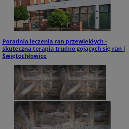
Poradnia leczenia ran przewlekłych -
skuteczna terapia trudno gojących się ran |
Świętochłowice