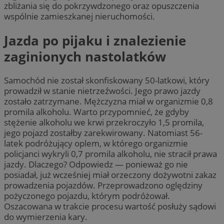
zbliżania się do pokrzywdzonego oraz opuszczenia
wspólnie zamieszkanej nieruchomości.
Jazda po pijaku i znalezienie
zaginionych nastolatków
Samochód nie został skonfiskowany 50-latkowi, który
prowadził w stanie nietrzeźwości. Jego prawo jazdy
zostało zatrzymane. Mężczyzna miał w organizmie 0,8
promila alkoholu. Warto przypomnieć, że gdyby
stężenie alkoholu we krwi przekroczyło 1,5 promila,
jego pojazd zostałby zarekwirowany. Natomiast 56-
latek podróżujący oplem, w którego organizmie
policjanci wykryli 0,7 promila alkoholu, nie stracił prawa
jazdy. Dlaczego? Odpowiedz — ponieważ go nie
posiadał, już wcześniej miał orzeczony dożywotni zakaz
prowadzenia pojazdów. Przeprowadzono oględziny
pożyczonego pojazdu, którym podróżował.
Oszacowana w trakcie procesu wartość posłuży sądowi
do wymierzenia kary.