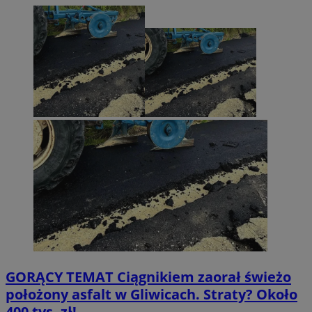
GORĄCY TEMAT
Ciągnikiem zaorał świeżo
położony asfalt w Gliwicach. Straty? Około
400 tys. zł!