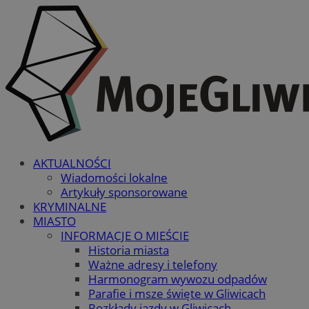
AKTUALNOŚCI
Wiadomości lokalne
Artykuły sponsorowane
KRYMINALNE
MIASTO
INFORMACJE O MIEŚCIE
Historia miasta
Ważne adresy i telefony
Harmonogram wywozu odpadów
Parafie i msze święte w Gliwicach
Rozkłady jazdy w Gliwicach