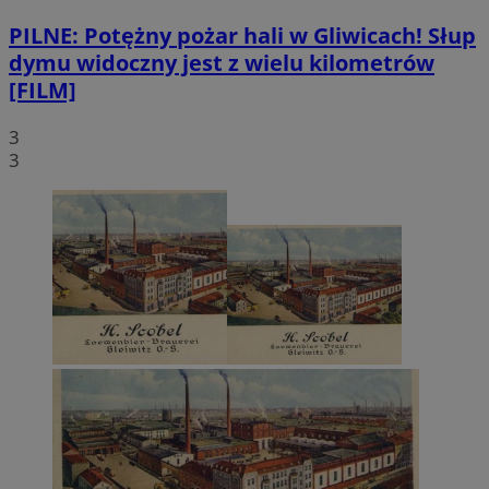
PILNE: Potężny pożar hali w Gliwicach! Słup
dymu widoczny jest z wielu kilometrów
[FILM]
3
3