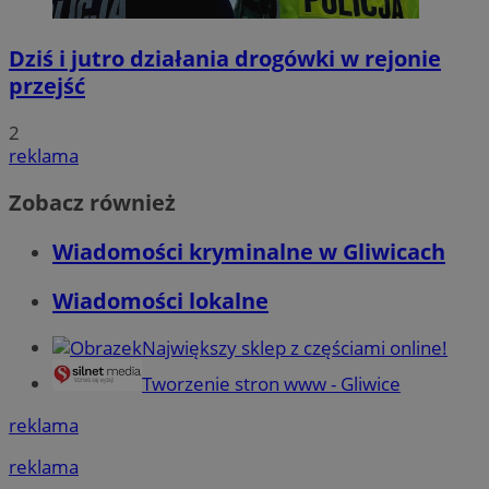
Dziś i jutro działania drogówki w rejonie
przejść
2
reklama
Zobacz również
Wiadomości kryminalne w Gliwicach
Wiadomości lokalne
Największy sklep z częściami online!
Tworzenie stron www - Gliwice
reklama
reklama