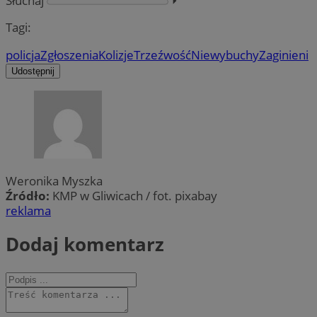
Słuchaj
⏵︎
Tagi:
policja
Zgłoszenia
Kolizje
Trzeźwość
Niewybuchy
Zaginieni
Udostępnij
Weronika Myszka
Źródło:
KMP w Gliwicach / fot. pixabay
reklama
Dodaj komentarz