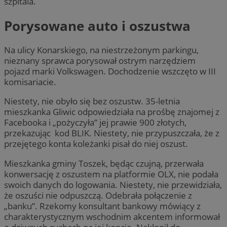
szpitala.
Porysowane auto i oszustwa
Na ulicy Konarskiego, na niestrzeżonym parkingu,
nieznany sprawca porysował ostrym narzędziem
pojazd marki Volkswagen. Dochodzenie wszczęto w III
komisariacie.
Niestety, nie obyło się bez oszustw. 35-letnia
mieszkanka Gliwic odpowiedziała na prośbę znajomej z
Facebooka i „pożyczyła” jej prawie 900 złotych,
przekazując kod BLIK. Niestety, nie przypuszczała, że z
przejętego konta koleżanki pisał do niej oszust.
Mieszkanka gminy Toszek, będąc czujną, przerwała
konwersację z oszustem na platformie OLX, nie podała
swoich danych do logowania. Niestety, nie przewidziała,
że oszuści nie odpuszczą. Odebrała połączenie z
„banku”. Rzekomy konsultant bankowy mówiący z
charakterystycznym wschodnim akcentem informował