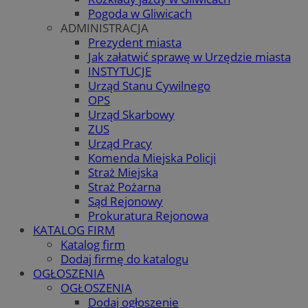
Pogoda w Gliwicach
ADMINISTRACJA
Prezydent miasta
Jak załatwić sprawę w Urzędzie miasta
INSTYTUCJE
Urząd Stanu Cywilnego
OPS
Urząd Skarbowy
ZUS
Urząd Pracy
Komenda Miejska Policji
Straż Miejska
Straż Pożarna
Sąd Rejonowy
Prokuratura Rejonowa
KATALOG FIRM
Katalog firm
Dodaj firmę do katalogu
OGŁOSZENIA
OGŁOSZENIA
Dodaj ogłoszenie