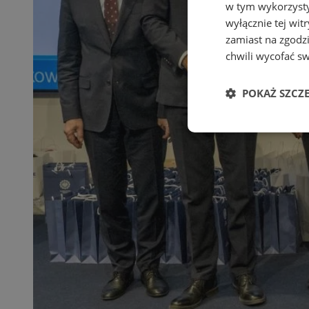
w tym wykorzysty
wyłącznie tej wi
zamiast na zgodz
chwili wycofać s
POKAŻ SZCZ
Niezbędne
Ni
Niezbędne pliki cook
zarządzanie kontem. 
Nazwa