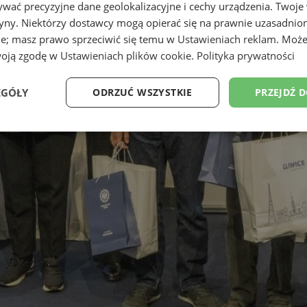
wać precyzyjne dane geolokalizacyjne i cechy urządzenia. Twoje
tryny. Niektórzy dostawcy mogą opierać się na prawnie uzasadnio
ie; masz prawo sprzeciwić się temu w
Ustawieniach reklam
. Może
woją zgodę w
Ustawieniach plików cookie
.
Polityka prywatności
EGÓŁY
ODRZUĆ WSZYSTKIE
PRZEJDŹ 
Wydajność
Targetowanie
Funkcjonalność
Ni
ezbędne
Wydajność
Targetowanie
Funkcjonalność
Niesklasyfikow
ie umożliwiają korzystanie z podstawowych funkcji strony internetowej, takich jak log
Bez niezbędnych plików cookie nie można prawidłowo korzystać ze strony internetowe
Provider
/
Okres
Opis
Domena
przechowywania