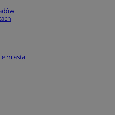
adów
cach
ie miasta