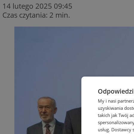
14 lutego 2025 09:45
Czas czytania: 2 min.
Odpowiedzia
My i nasi partne
uzyskiwania dost
takich jak Twój a
spersonalizowanyc
usług.
Dostawcy s