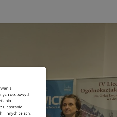
ywania i
danych osobowych,
etlania
az ulepszania
 i innych celach,