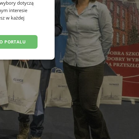
 wybory dotyczą
nym interesie
sz w każdej
DO PORTALU
esklasyfikowane
ane
owanie użytkownika i
j.