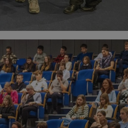
kator sesji.
kator sesji.
kator sesji.
ów uwierzytelniania
użytkownicy
 zabezpieczone, jak
wą lub interakcji z
acje o zgodzie
h dotyczących
itryny. Rejestruje
ści i ustawień
ie w kolejnych
nie musi ponownie
o zwiększa wygodę i
ych.
usługę Cookie-
rencji dotyczących
est to konieczne,
 działał poprawnie.