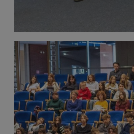
SessID
QeSessID
MvSessID
msToken
VISITOR_PRIVACY_
CookieScriptConse
Nazwa
Nazwa