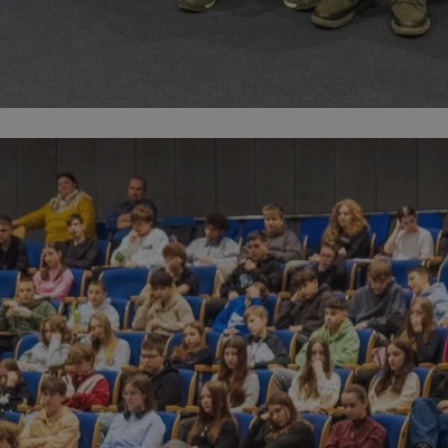
mojegliwice.pl
1 rok
Ten plik cookie przechowuje identyfi
mojegliwice.pl
1 rok
Ten plik cookie przechowuje identyfi
mojegliwice.pl
1 rok
Ten plik cookie przechowuje identyfi
.tiktok.com
1 tydzień 3 dni
Ten plik cookie jest używany do cel
i bezpieczeństwa, zapewniając, że 
pozostają zalogowani, a ich dane są
poruszać się przez witrynę interneto
jej usług.
METADATA
5 miesięcy 4
Ten plik cookie przechowuje inform
YouTube
tygodnie
użytkownika oraz jego preferencjac
.youtube.com
prywatności podczas korzystania z w
wybory dotyczące polityki prywatno
zgody, zapewniając ich przestrzegan
wizytach. Dzięki temu użytkownik 
konfigurować swoich preferencji, c
zgodność z regulacjami ochrony dan
Google Privacy Policy
nt
4 tygodnie 2 dni
Ten plik cookie jest używany przez 
CookieScript
Script.com do zapamiętywania prefe
mojegliwice.pl
zgody użytkownika na pliki cookie. J
aby baner cookie Cookie-Script.com
Okres
Provider
/
Domena
Opis
Provider
/
Okres
przechowywania
Opis