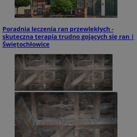
Poradnia leczenia ran przewlekłych -
skuteczna terapia trudno gojących się ran |
Świętochłowice