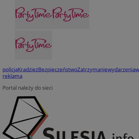
policja
Kradzież
Bezpieczeństwo
Zatrzymanie
wydarzenia
w
reklama
Portal należy do sieci