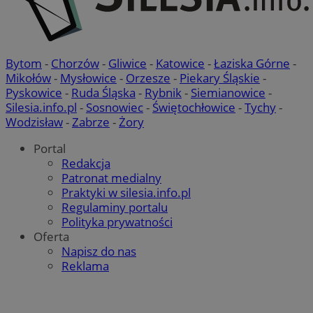
Bytom
-
Chorzów
-
Gliwice
-
Katowice
-
Łaziska Górne
-
Mikołów
-
Mysłowice
-
Orzesze
-
Piekary Śląskie
-
Pyskowice
-
Ruda Śląska
-
Rybnik
-
Siemianowice
-
Silesia.info.pl
-
Sosnowiec
-
Świętochłowice
-
Tychy
-
Wodzisław
-
Zabrze
-
Żory
Portal
Redakcja
Patronat medialny
Praktyki w silesia.info.pl
Regulaminy portalu
Polityka prywatności
Oferta
Napisz do nas
Reklama