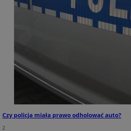
Czy policja miała prawo odholować auto?
2