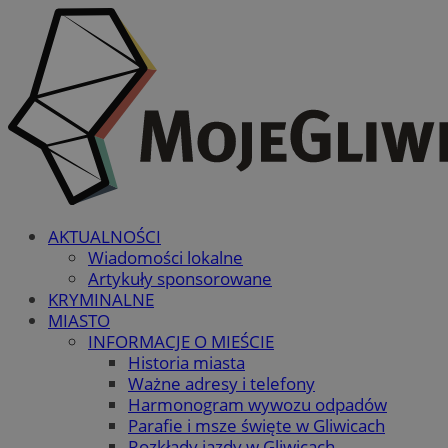
AKTUALNOŚCI
Wiadomości lokalne
Artykuły sponsorowane
KRYMINALNE
MIASTO
INFORMACJE O MIEŚCIE
Historia miasta
Ważne adresy i telefony
Harmonogram wywozu odpadów
Parafie i msze święte w Gliwicach
Rozkłady jazdy w Gliwicach