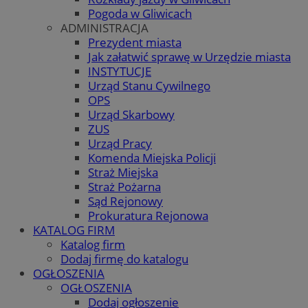
Pogoda w Gliwicach
ADMINISTRACJA
Prezydent miasta
Jak załatwić sprawę w Urzędzie miasta
INSTYTUCJE
Urząd Stanu Cywilnego
OPS
Urząd Skarbowy
ZUS
Urząd Pracy
Komenda Miejska Policji
Straż Miejska
Straż Pożarna
Sąd Rejonowy
Prokuratura Rejonowa
KATALOG FIRM
Katalog firm
Dodaj firmę do katalogu
OGŁOSZENIA
OGŁOSZENIA
Dodaj ogłoszenie