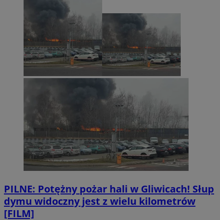
PILNE: Potężny pożar hali w Gliwicach! Słup
dymu widoczny jest z wielu kilometrów
[FILM]