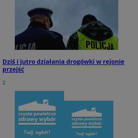
CookieScriptConsent
4 tygodnie 2 dni
CookieScript
mojegliwice.pl
Dziś i jutro działania drogówki w rejonie
przejść
2
Nazwa
Provider
/
Domen
Provider
/
Okres
Nazwa
Opis