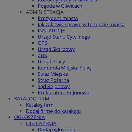
Pogoda w Gliwicach
ADMINISTRACJA
Prezydent miasta
Jak załatwić sprawę w Urzędzie miasta
INSTYTUCJE
Urząd Stanu Cywilnego
OPS
Urząd Skarbowy
ZUS
Urząd Pracy
Komenda Miejska Policji
Straż Miejska
Straż Pożarna
Sąd Rejonowy
Prokuratura Rejonowa
KATALOG FIRM
Katalog firm
Dodaj firmę do katalogu
OGŁOSZENIA
OGŁOSZENIA
Dodaj ogłoszenie