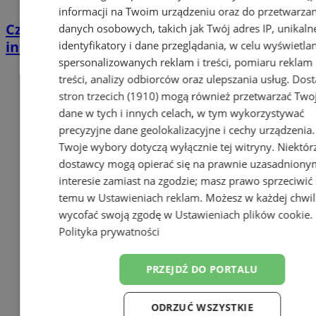
informacji na Twoim urządzeniu oraz do przetwarzan
Czad na osiedlu Sikornik w Gliwicach. Dwie
danych osobowych, takich jak Twój adres IP, unikaln
interwencje strażaków
identyfikatory i dane przeglądania, w celu wyświetla
spersonalizowanych reklam i treści, pomiaru reklam 
treści, analizy odbiorców oraz ulepszania usług.
Dost
stron trzecich (1910)
mogą również przetwarzać Two
dane w tych i innych celach, w tym wykorzystywać
precyzyjne dane geolokalizacyjne i cechy urządzenia.
Twoje wybory dotyczą wyłącznie tej witryny. Niektór
dostawcy mogą opierać się na prawnie uzasadniony
interesie zamiast na zgodzie; masz prawo sprzeciwić 
temu w
Ustawieniach reklam
. Możesz w każdej chwil
wycofać swoją zgodę w
Ustawieniach plików cookie
.
Polityka prywatności
PRZEJDŹ DO PORTALU
ODRZUĆ WSZYSTKIE