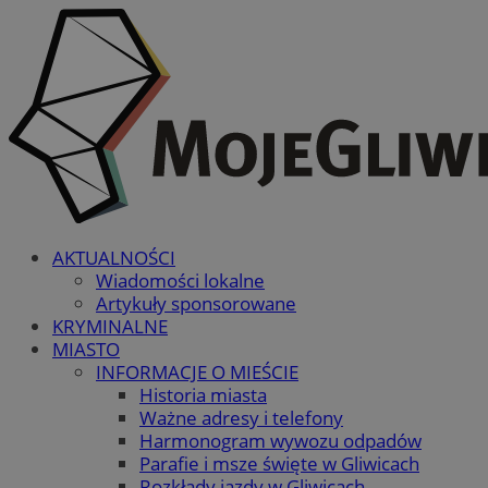
AKTUALNOŚCI
Wiadomości lokalne
Artykuły sponsorowane
KRYMINALNE
MIASTO
INFORMACJE O MIEŚCIE
Historia miasta
Ważne adresy i telefony
Harmonogram wywozu odpadów
Parafie i msze święte w Gliwicach
Rozkłady jazdy w Gliwicach