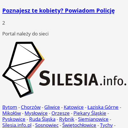
Poznajesz te kobiety? Powiadom Policję
2
Portal należy do sieci
Bytom
-
Chorzów
-
Gliwice
-
Katowice
-
Łaziska Górne
-
Mikołów
-
Mysłowice
-
Orzesze
-
Piekary Śląskie
-
Pyskowice
-
Ruda Śląska
-
Rybnik
-
Siemianowice
-
Silesia.info.pl
-
Sosnowiec
-
Świętochłowice
-
Tychy
-