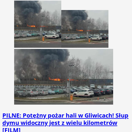
PILNE: Potężny pożar hali w Gliwicach! Słup
dymu widoczny jest z wielu kilometrów
[FILM]