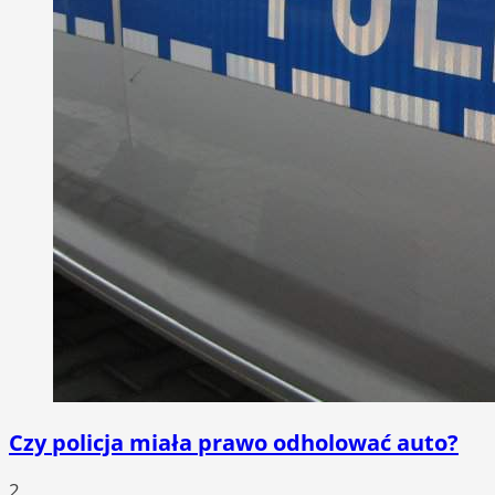
Czy policja miała prawo odholować auto?
2