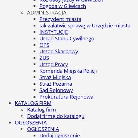
Pogoda w Gliwicach
ADMINISTRACJA
Prezydent miasta
Jak załatwić sprawę w Urzędzie miasta
INSTYTUCJE
Urząd Stanu Cywilnego
OPS
Urząd Skarbowy
ZUS
Urząd Pracy
Komenda Miejska Policji
Straż Miejska
Straż Pożarna
Sąd Rejonowy
Prokuratura Rejonowa
KATALOG FIRM
Katalog firm
Dodaj firmę do katalogu
OGŁOSZENIA
OGŁOSZENIA
Dodaj ogłoszenie