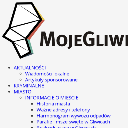
AKTUALNOŚCI
Wiadomości lokalne
Artykuły sponsorowane
KRYMINALNE
MIASTO
INFORMACJE O MIEŚCIE
Historia miasta
Ważne adresy i telefony
Harmonogram wywozu odpadów
Parafie i msze święte w Gliwicach
Rozkłady jazdy w Gliwicach