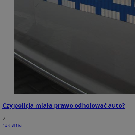
Czy policja miała prawo odholować auto?
2
reklama