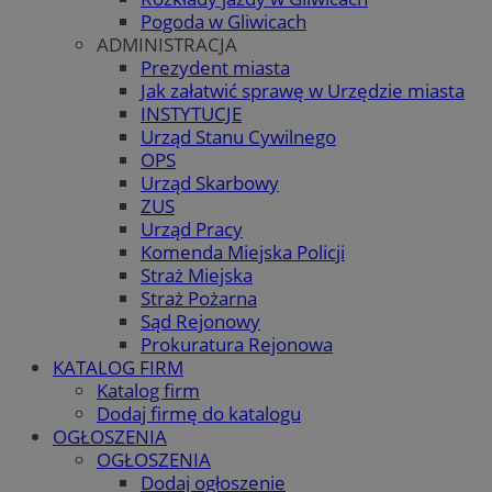
Pogoda w Gliwicach
ADMINISTRACJA
Prezydent miasta
Jak załatwić sprawę w Urzędzie miasta
INSTYTUCJE
Urząd Stanu Cywilnego
OPS
Urząd Skarbowy
ZUS
Urząd Pracy
Komenda Miejska Policji
Straż Miejska
Straż Pożarna
Sąd Rejonowy
Prokuratura Rejonowa
KATALOG FIRM
Katalog firm
Dodaj firmę do katalogu
OGŁOSZENIA
OGŁOSZENIA
Dodaj ogłoszenie