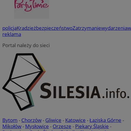
policja
Kradzież
bezpieczeństwo
Zatrzymanie
wydarzenia
w
reklama
Portal należy do sieci
Bytom
-
Chorzów
-
Gliwice
-
Katowice
-
Łaziska Górne
-
Mikołów
-
Mysłowice
-
Orzesze
-
Piekary Śląskie
-