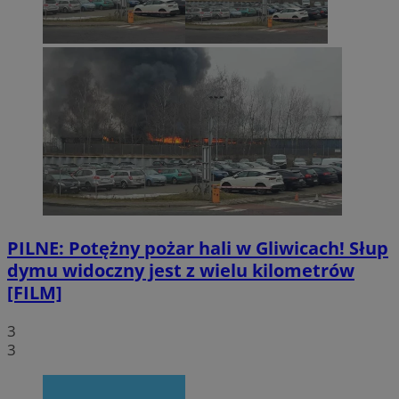
PILNE: Potężny pożar hali w Gliwicach! Słup
dymu widoczny jest z wielu kilometrów
[FILM]
3
3