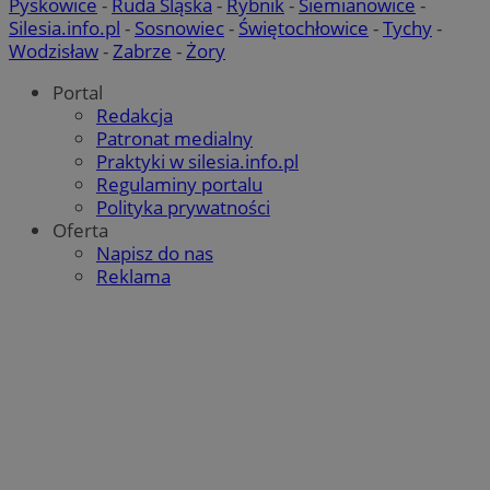
Pyskowice
-
Ruda Śląska
-
Rybnik
-
Siemianowice
-
Silesia.info.pl
-
Sosnowiec
-
Świętochłowice
-
Tychy
-
Wodzisław
-
Zabrze
-
Żory
Portal
Redakcja
Patronat medialny
Praktyki w silesia.info.pl
Regulaminy portalu
Polityka prywatności
Oferta
Napisz do nas
Reklama