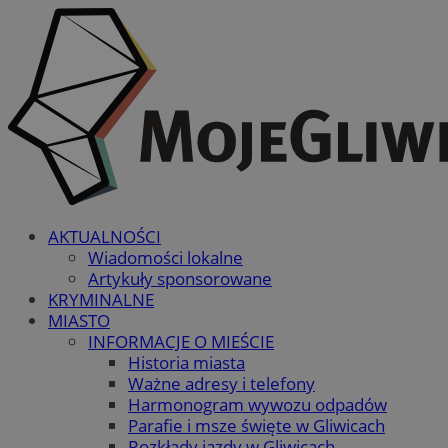
AKTUALNOŚCI
Wiadomości lokalne
Artykuły sponsorowane
KRYMINALNE
MIASTO
INFORMACJE O MIEŚCIE
Historia miasta
Ważne adresy i telefony
Harmonogram wywozu odpadów
Parafie i msze święte w Gliwicach
Rozkłady jazdy w Gliwicach