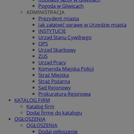
Pogoda w Gliwicach
ADMINISTRACJA
Prezydent miasta
Jak załatwić sprawę w Urzędzie miasta
INSTYTUCJE
Urząd Stanu Cywilnego
OPS
Urząd Skarbowy
ZUS
Urząd Pracy
Komenda Miejska Policji
Straż Miejska
Straż Pożarna
Sąd Rejonowy
Prokuratura Rejonowa
KATALOG FIRM
Katalog firm
Dodaj firmę do katalogu
OGŁOSZENIA
OGŁOSZENIA
Dodaj ogłoszenie