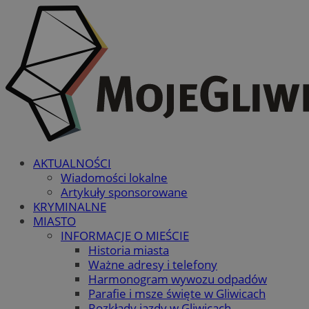
AKTUALNOŚCI
Wiadomości lokalne
Artykuły sponsorowane
KRYMINALNE
MIASTO
INFORMACJE O MIEŚCIE
Historia miasta
Ważne adresy i telefony
Harmonogram wywozu odpadów
Parafie i msze święte w Gliwicach
Rozkłady jazdy w Gliwicach