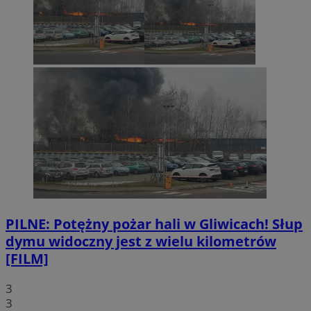
PILNE: Potężny pożar hali w Gliwicach! Słup
dymu widoczny jest z wielu kilometrów
[FILM]
3
3