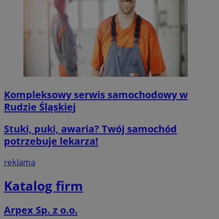
msToken
.tiktok.com
1 tydzień 3 dn
VISITOR_PRIVACY_METADATA
5 miesięcy 4
YouTube
tygodnie
.youtube.com
Kompleksowy serwis samochodowy w
Rudzie Śląskiej
Google Privacy Poli
Stuki, puki, awaria? Twój samochód
potrzebuje lekarza!
reklama
Katalog firm
CookieScriptConsent
4 tygodnie 2 d
CookieScript
mojegliwice.pl
Arpex Sp. z o.o.