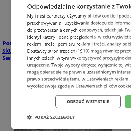
Odpowiedzialne korzystanie z Twoi
My i nasi partnerzy używamy plików cookie i podob
przechowywania i uzyskiwania dostępu do informac
do przetwarzania danych osobowych, takich jak Twó
identyfikatory i dane przeglądania, w celu wyświet
Poradnia leczenia ran przewlekłych -
reklam i treści, pomiaru reklam i treści, analizy od
skuteczna terapia trudno gojących się ran |
Dostawcy stron trzecich (1910)
mogą również przetw
Świętochłowice
innych celach, w tym wykorzystywać precyzyjne dan
urządzenia. Twoje wybory dotyczą wyłącznie tej wi
mogą opierać się na prawnie uzasadnionym interes
prawo sprzeciwić się temu w
Ustawieniach reklam
.
wycofać swoją zgodę w
Ustawieniach plików cooki
ODRZUĆ WSZYSTKIE
POKAŻ SZCZEGÓŁY
Niezbędne
Wydajność
Targe