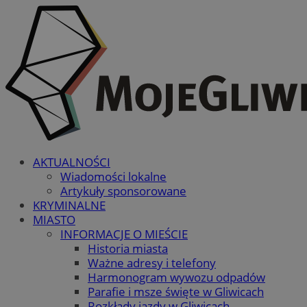
AKTUALNOŚCI
Wiadomości lokalne
Artykuły sponsorowane
KRYMINALNE
MIASTO
INFORMACJE O MIEŚCIE
Historia miasta
Ważne adresy i telefony
Harmonogram wywozu odpadów
Parafie i msze święte w Gliwicach
Rozkłady jazdy w Gliwicach