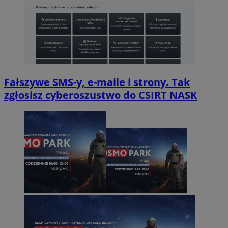
Fałszywe SMS-y, e-maile i strony. Tak
zgłosisz cyberoszustwo do CSIRT NASK