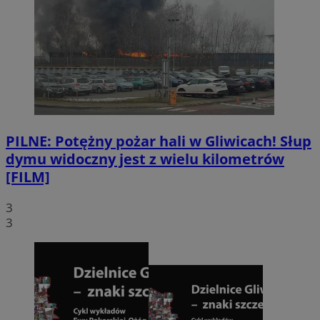
PILNE: Potężny pożar hali w Gliwicach! Słup
dymu widoczny jest z wielu kilometrów
[FILM]
3
3