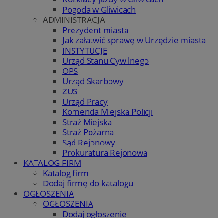
Pogoda w Gliwicach
ADMINISTRACJA
Prezydent miasta
Jak załatwić sprawę w Urzędzie miasta
INSTYTUCJE
Urząd Stanu Cywilnego
OPS
Urząd Skarbowy
ZUS
Urząd Pracy
Komenda Miejska Policji
Straż Miejska
Straż Pożarna
Sąd Rejonowy
Prokuratura Rejonowa
KATALOG FIRM
Katalog firm
Dodaj firmę do katalogu
OGŁOSZENIA
OGŁOSZENIA
Dodaj ogłoszenie