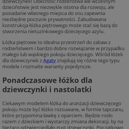
dziewczynek! Obecność rodzeństwa we wczesnym
dzieciństwie jest niezwykle istotna dla rozwoju, ale
posiadanie własnego miejsca do snu zapewnia
niezbędne poczucie prywatności. Zabudowana
konstrukcja łóżka piętrowego może stać się bazą do
stworzenia nietuzinkowego dziecięcego azylu.
Łóżka piętrowe to idealna przestrzeń do zabaw z
rodzeństwem i bardzo dobre rozwiązanie w przypadku
małego lub wąskiego pokoju dziecięcego. Wśród łóżek
dla dziewczynek z
Agaty
znajdują się różne tego typu
modele i rozmaite warianty pojedyncze.
Ponadczasowe łóżko dla
dziewczynki i nastolatki
Ciekawym modelem łóżka do aranżacji dziewczęcego
pokoju może być łóżko rozsuwane, w formie tapczanu,
które przypomina ławkę z oparciem. Będzie rosło
razem z dzieckiem i wystarczy zmiana dekoracji, by na
bieżąco odzwierciedlało gust dziewczynki. Początkowo