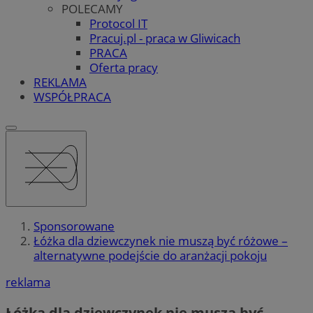
POLECAMY
Protocol IT
Pracuj.pl - praca w Gliwicach
PRACA
Oferta pracy
REKLAMA
WSPÓŁPRACA
Sponsorowane
Łóżka dla dziewczynek nie muszą być różowe –
alternatywne podejście do aranżacji pokoju
reklama
Łóżka dla dziewczynek nie muszą być